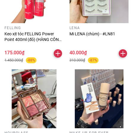
FELLING
LENA
Keo xịt tóc FELLING Power
Mi LENA (chùm) - #LN81
Point 400ml (đỏ) (HÀNG CÔNG
TY)
175.000₫
40.000₫
1.450.000₫
310.000₫
-88%
-87%