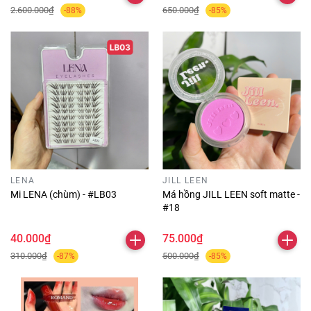
2.600.000₫
650.000₫
-88%
-85%
LENA
JILL LEEN
Mi LENA (chùm) - #LB03
Má hồng JILL LEEN soft matte -
#18
40.000₫
75.000₫
310.000₫
500.000₫
-87%
-85%