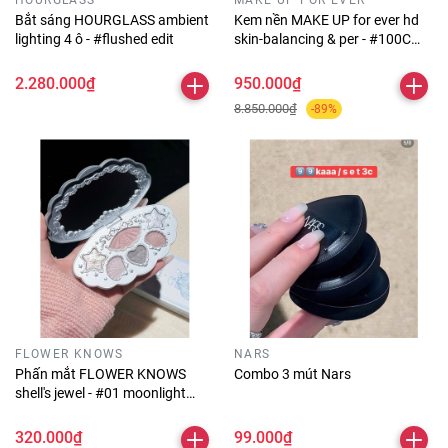
HOURGLASS
MAKE UP FOR EVER
Bắt sáng HOURGLASS ambient
Kem nền MAKE UP for ever hd
lighting 4 ô - #flushed edit
skin-balancing & per - #100C
washi
2.280.000₫
950.000₫
8.850.000₫
-89%
FLOWER KNOWS
NARS
Phấn mắt FLOWER KNOWS
Combo 3 mút Nars
shell's jewel - #01 moonlight
pearl (vỏ sò)
320.000₫
99.000₫