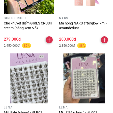
GIRLS CRUSH
NARS
Che khuyết điểm GIRLS CRUSH
Má hồng NARS afterglow 7ml -
cream (bảng kem 5 ô)
#wanderlust
279.000₫
280.000₫
2.450.000₫
2.350.000₫
-89%
-88%
LENA
LENA
Mi LENA (chùm) - #LB02
Mi LENA (chùm) - #L002