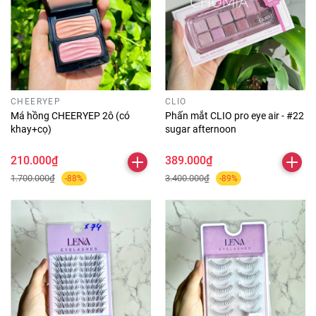
CHEERYEP
CLIO
Má hồng CHEERYEP 2ô (có
Phấn mắt CLIO pro eye air - #22
khay+cọ)
sugar afternoon
210.000₫
389.000₫
1.700.000₫
3.400.000₫
-88%
-89%