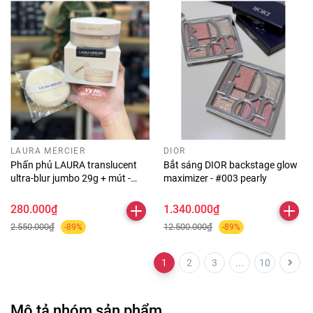
LAURA MERCIER
DIOR
Phấn phủ LAURA translucent
Bắt sáng DIOR backstage glow
ultra-blur jumbo 29g + mút -
maximizer - #003 pearly
#tone TỐI
280.000₫
1.340.000₫
2.550.000₫
12.500.000₫
-89%
-89%
1
2
3
...
10
Mô tả nhóm sản phẩm