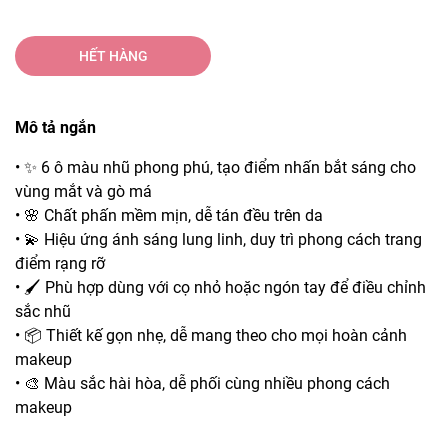
HẾT HÀNG
Mô tả ngắn
• ✨ 6 ô màu nhũ phong phú, tạo điểm nhấn bắt sáng cho
vùng mắt và gò má
• 🌸 Chất phấn mềm mịn, dễ tán đều trên da
• 💫 Hiệu ứng ánh sáng lung linh, duy trì phong cách trang
điểm rạng rỡ
• 🖌️ Phù hợp dùng với cọ nhỏ hoặc ngón tay để điều chỉnh
sắc nhũ
• 📦 Thiết kế gọn nhẹ, dễ mang theo cho mọi hoàn cảnh
makeup
• 🎨 Màu sắc hài hòa, dễ phối cùng nhiều phong cách
makeup