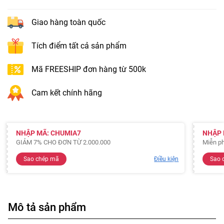
Giao hàng toàn quốc
Tích điểm tất cả sản phẩm
Mã FREESHIP đơn hàng từ 500k
Cam kết chính hãng
NHẬP MÃ: CHUMIA7
NHẬP 
GIẢM 7% CHO ĐƠN TỪ 2.000.000
Miễn ph
Sao chép mã
Điều kiện
Sao 
Mô tả sản phẩm