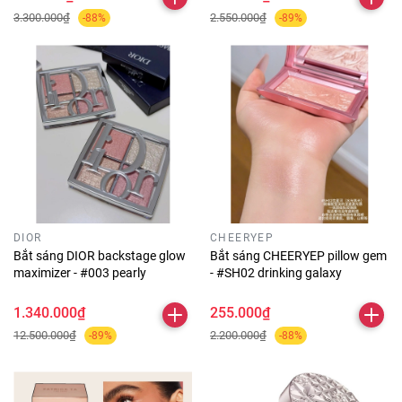
3.300.000₫
2.550.000₫
-88%
-89%
DIOR
CHEERYEP
Bắt sáng DIOR backstage glow
Bắt sáng CHEERYEP pillow gem
maximizer - #003 pearly
- #SH02 drinking galaxy
1.340.000₫
255.000₫
12.500.000₫
2.200.000₫
-89%
-88%