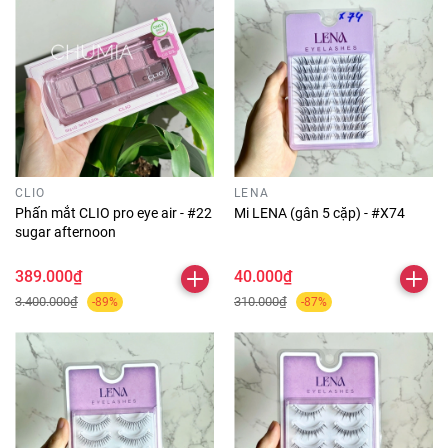
CLIO
LENA
Phấn mắt CLIO pro eye air - #22
Mi LENA (gân 5 cặp) - #X74
sugar afternoon
389.000₫
40.000₫
3.400.000₫
310.000₫
-89%
-87%