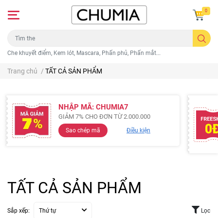
0
Che khuyết điểm, Kem lót, Mascara, Phấn phủ, Phấn mắt...
Trang chủ
/
TẤT CẢ SẢN PHẨM
NHẬP MÃ: CHUMIA7
GIẢM 7% CHO ĐƠN TỪ 2.000.000
Sao chép mã
Điều kiện
TẤT CẢ SẢN PHẨM
Sắp xếp:
Thứ tự
Lọc