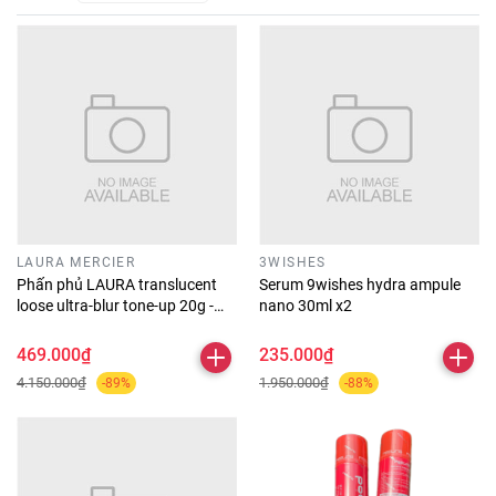
LAURA MERCIER
3WISHES
Phấn phủ LAURA translucent
Serum 9wishes hydra ampule
loose ultra-blur tone-up 20g -
nano 30ml x2
#rose
469.000₫
235.000₫
4.150.000₫
1.950.000₫
-89%
-88%