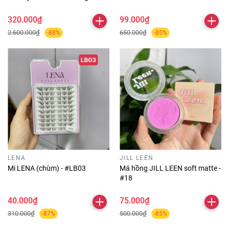
pearl (vỏ sò)
320.000₫
99.000₫
2.600.000₫
650.000₫
-88%
-85%
LENA
JILL LEEN
Mi LENA (chùm) - #LB03
Má hồng JILL LEEN soft matte -
#18
40.000₫
75.000₫
310.000₫
500.000₫
-87%
-85%