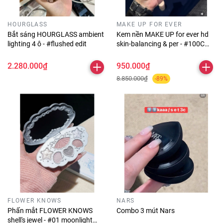
HOURGLASS
MAKE UP FOR EVER
Bắt sáng HOURGLASS ambient
Kem nền MAKE UP for ever hd
lighting 4 ô - #flushed edit
skin-balancing & per - #100C
washi
2.280.000₫
950.000₫
8.850.000₫
-89%
FLOWER KNOWS
NARS
Phấn mắt FLOWER KNOWS
Combo 3 mút Nars
shell's jewel - #01 moonlight