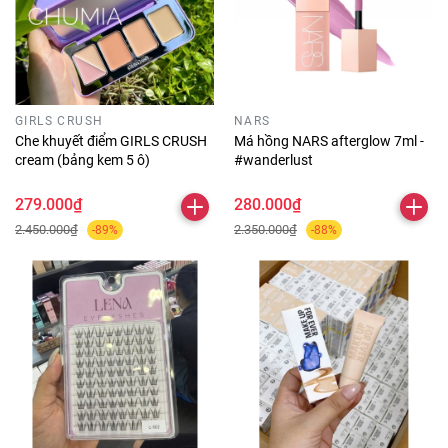
GIRLS CRUSH
NARS
Che khuyết điểm GIRLS CRUSH
Má hồng NARS afterglow 7ml -
cream (bảng kem 5 ô)
#wanderlust
279.000₫
280.000₫
2.450.000₫
2.350.000₫
-89%
-88%