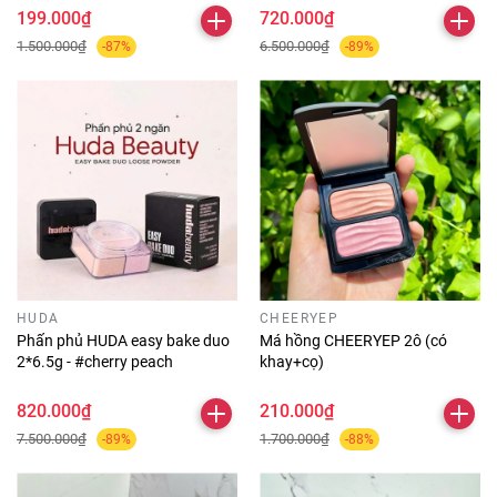
199.000₫
720.000₫
1.500.000₫
6.500.000₫
-87%
-89%
HUDA
CHEERYEP
Phấn phủ HUDA easy bake duo
Má hồng CHEERYEP 2ô (có
2*6.5g - #cherry peach
khay+cọ)
820.000₫
210.000₫
7.500.000₫
1.700.000₫
-89%
-88%