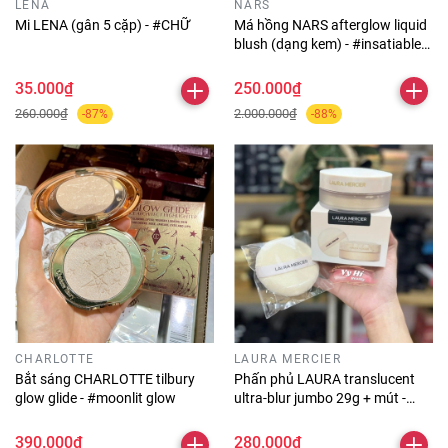
LENA
NARS
Mi LENA (gân 5 cặp) - #CHỮ
Má hồng NARS afterglow liquid
blush (dạng kem) - #insatiable
(màu đỏ cherry)
35.000₫
250.000₫
260.000₫
2.000.000₫
-87%
-88%
CHARLOTTE
LAURA MERCIER
Bắt sáng CHARLOTTE tilbury
Phấn phủ LAURA translucent
glow glide - #moonlit glow
ultra-blur jumbo 29g + mút -
#tone TỐI
390.000₫
280.000₫