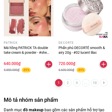
PATRICK
DECORTE
Má hồng PATRICK TA double
Phấn phủ DECORTÉ smooth &
take cream & powder - #she
airy 20g - #02 lucent lilac
goes to the gym
640.000₫
720.000₫
5.850.000₫
6.600.000₫
-89%
-89%
1
2
3
...
10
Mô tả nhóm sản phẩm
Danh mục
đồ makeup
bao gồm các sản phẩm hỗ trợ tạo