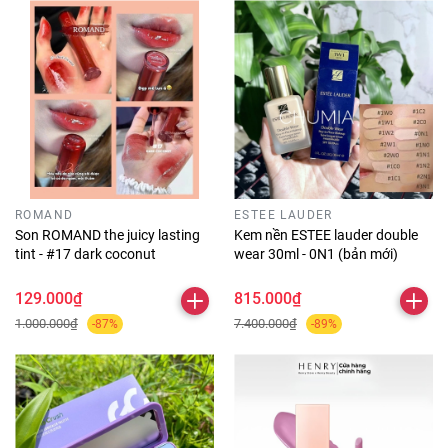
ROMAND
ESTEE LAUDER
Son ROMAND the juicy lasting
Kem nền ESTEE lauder double
tint - #17 dark coconut
wear 30ml - 0N1 (bản mới)
129.000₫
815.000₫
1.000.000₫
7.400.000₫
-87%
-89%