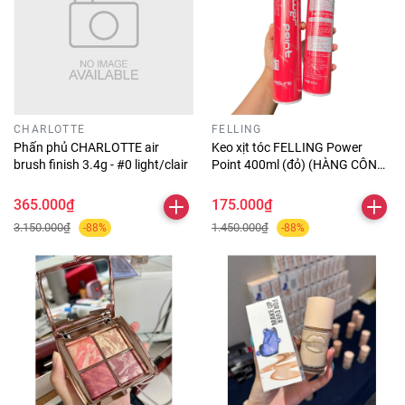
CHARLOTTE
FELLING
Phấn phủ CHARLOTTE air
Keo xịt tóc FELLING Power
brush finish 3.4g - #0 light/clair
Point 400ml (đỏ) (HÀNG CÔNG
TY)
365.000₫
175.000₫
3.150.000₫
1.450.000₫
-88%
-88%