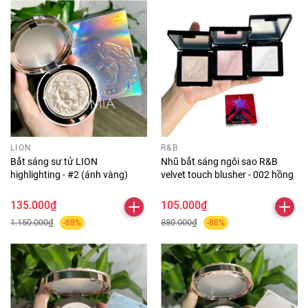
LION
R&B
Bắt sáng sư tử LION
Nhũ bắt sáng ngôi sao R&B
highlighting - #2 (ánh vàng)
velvet touch blusher - 002 hồng
135.000₫
105.000₫
1.150.000₫
880.000₫
-88%
-88%