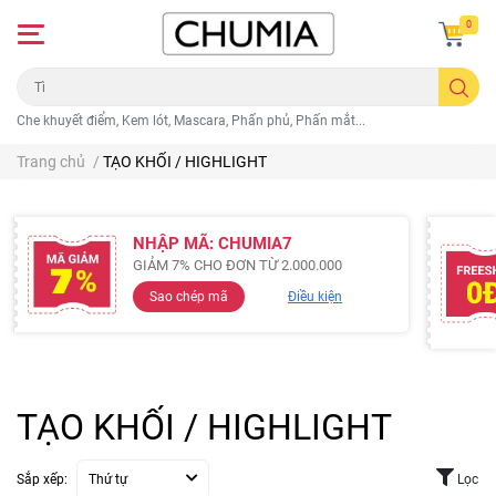
0
Che khuyết điểm, Kem lót, Mascara, Phấn phủ, Phấn mắt...
Trang chủ
/
TẠO KHỐI / HIGHLIGHT
NHẬP MÃ: CHUMIA7
GIẢM 7% CHO ĐƠN TỪ 2.000.000
Sao chép mã
Điều kiện
TẠO KHỐI / HIGHLIGHT
Sắp xếp:
Thứ tự
Lọc