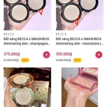
BECCA
BECCA
Bắt sáng BECCA x SMASHBOX
Bắt sáng BECCA x SMASHBOX
shimmering skin - champagne
shimmering skin - moonstone (k
pop (k hộp)
hộp)
375.000₫
350.000₫
3.100.000₫
3.200.000₫
-88%
-89%