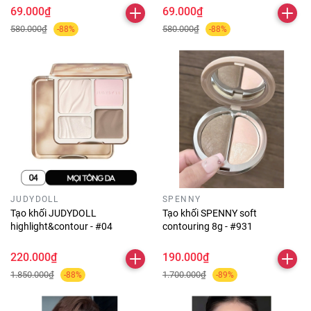
69.000₫
69.000₫
580.000₫
580.000₫
-88%
-88%
JUDYDOLL
SPENNY
Tạo khối JUDYDOLL
Tạo khối SPENNY soft
highlight&contour - #04
contouring 8g - #931
220.000₫
190.000₫
1.850.000₫
1.700.000₫
-88%
-89%