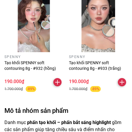
SPENNY
SPENNY
Tạo khối SPENNY soft
Tạo khối SPENNY soft
contouring 8g - #932 (hồng)
contouring 8g - #933 (trắng)
190.000₫
190.000₫
1.700.000₫
1.700.000₫
-89%
-89%
Mô tả nhóm sản phẩm
Danh mục
phấn tạo khối – phấn bắt sáng highlight
gồm
các sản phẩm giúp tăng chiều sâu và điểm nhấn cho