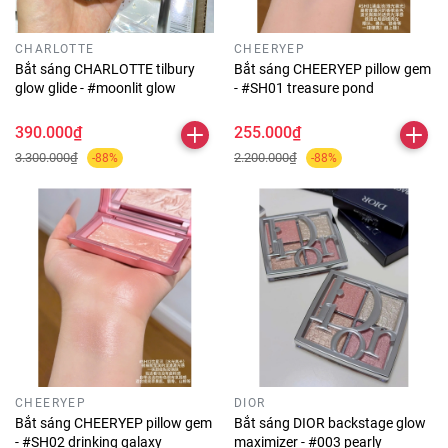
CHARLOTTE
CHEERYEP
Bắt sáng CHARLOTTE tilbury
Bắt sáng CHEERYEP pillow gem
glow glide - #moonlit glow
- #SH01 treasure pond
390.000₫
255.000₫
3.300.000₫
2.200.000₫
-88%
-88%
CHEERYEP
DIOR
Bắt sáng CHEERYEP pillow gem
Bắt sáng DIOR backstage glow
- #SH02 drinking galaxy
maximizer - #003 pearly