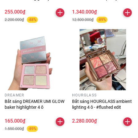
255.000₫
1.340.000₫
2.200.000₫
12.500.000₫
-88%
-89%
DREAMER
HOURGLASS
Bắt sáng DREAMER UMI GLOW
Bắt sáng HOURGLASS ambient
baker highlighter 4 ô
lighting 4 ô - #flushed edit
165.000₫
2.280.000₫
1.550.000₫
-89%