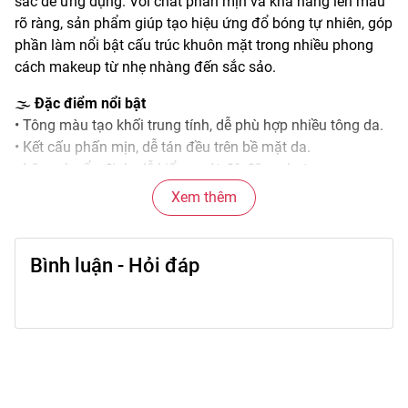
sắc dễ ứng dụng. Với chất phấn mịn và khả năng lên màu
rõ ràng, sản phẩm giúp tạo hiệu ứng đổ bóng tự nhiên, góp
phần làm nổi bật cấu trúc khuôn mặt trong nhiều phong
cách makeup từ nhẹ nhàng đến sắc sảo.
🌫️
Đặc điểm nổi bật
• Tông màu tạo khối trung tính, dễ phù hợp nhiều tông da.
• Kết cấu phấn mịn, dễ tán đều trên bề mặt da.
• Lên màu ổn định, dễ kiểm soát độ đậm nhạt.
• Hạn chế tình trạng vón hoặc loang lổ khi blend.
Xem thêm
• Thiết kế đơn sắc tiện lợi cho thao tác nhanh gọn.
🎨
Công dụng chính
Bình luận - Hỏi đáp
• Hỗ trợ tạo hiệu ứng gương mặt thon gọn hơn.
• Định hình các vùng như xương hàm, sống mũi, hai bên
trán.
• Tăng chiều sâu và độ sắc nét cho tổng thể makeup.
• Phối hợp linh hoạt với phấn nền, má hồng và bắt sáng.
• Duy trì hiệu ứng tạo khối ổn định trong nhiều giờ.