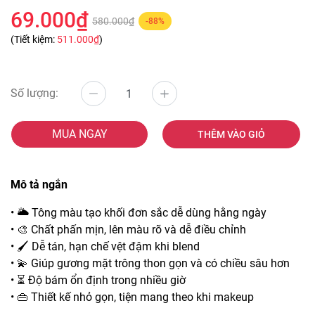
69.000₫
580.000₫
-88%
(Tiết kiệm:
511.000₫
)
Số lượng:
MUA NGAY
THÊM VÀO GIỎ
Mô tả ngắn
• 🌥️ Tông màu tạo khối đơn sắc dễ dùng hằng ngày
• 🎨 Chất phấn mịn, lên màu rõ và dễ điều chỉnh
• 🖌️ Dễ tán, hạn chế vệt đậm khi blend
• 💫 Giúp gương mặt trông thon gọn và có chiều sâu hơn
• ⏳ Độ bám ổn định trong nhiều giờ
• 👜 Thiết kế nhỏ gọn, tiện mang theo khi makeup