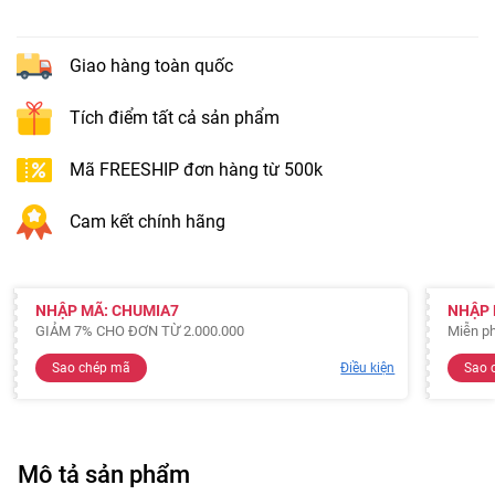
Giao hàng toàn quốc
Tích điểm tất cả sản phẩm
Mã FREESHIP đơn hàng từ 500k
Cam kết chính hãng
NHẬP MÃ: CHUMIA7
NHẬP 
GIẢM 7% CHO ĐƠN TỪ 2.000.000
Miễn ph
Sao chép mã
Điều kiện
Sao 
Mô tả sản phẩm