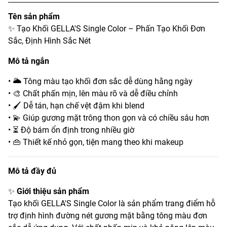
Tên sản phẩm
✨ Tạo Khối GELLA'S Single Color – Phấn Tạo Khối Đơn
Sắc, Định Hình Sắc Nét
Mô tả ngắn
• 🌥️ Tông màu tạo khối đơn sắc dễ dùng hằng ngày
• 🎨 Chất phấn mịn, lên màu rõ và dễ điều chỉnh
• 🖌️ Dễ tán, hạn chế vệt đậm khi blend
• 💫 Giúp gương mặt trông thon gọn và có chiều sâu hơn
• ⏳ Độ bám ổn định trong nhiều giờ
• 👜 Thiết kế nhỏ gọn, tiện mang theo khi makeup
Mô tả đầy đủ
✨
Giới thiệu sản phẩm
Tạo khối GELLA'S Single Color là sản phẩm trang điểm hỗ
trợ định hình đường nét gương mặt bằng tông màu đơn