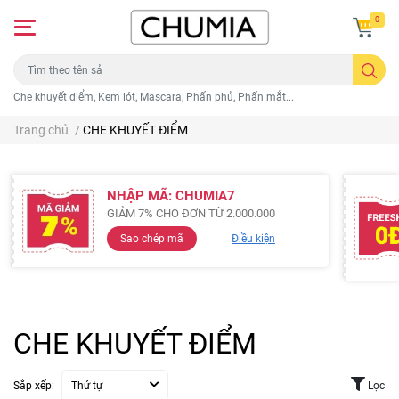
0
Che khuyết điểm, Kem lót, Mascara, Phấn phủ, Phấn mắt...
Trang chủ
/
CHE KHUYẾT ĐIỂM
NHẬP MÃ: CHUMIA7
GIẢM 7% CHO ĐƠN TỪ 2.000.000
Sao chép mã
Điều kiện
CHE KHUYẾT ĐIỂM
Sắp xếp:
Thứ tự
Lọc