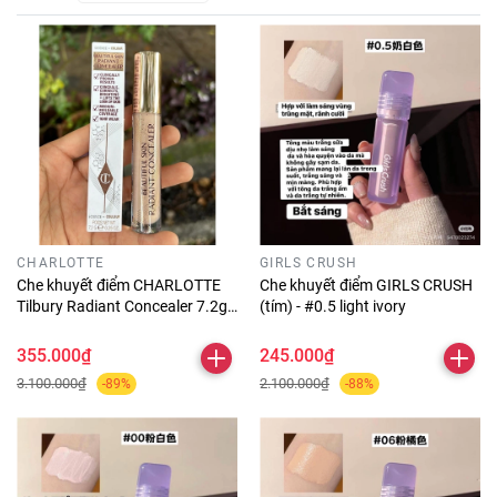
CHARLOTTE
GIRLS CRUSH
Che khuyết điểm CHARLOTTE
Che khuyết điểm GIRLS CRUSH
Tilbury Radiant Concealer 7.2g -
(tím) - #0.5 light ivory
1 Fair
355.000₫
245.000₫
3.100.000₫
2.100.000₫
-89%
-88%