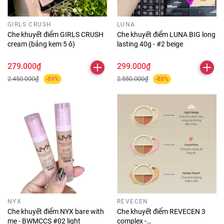
GIRLS CRUSH
LUNA
Che khuyết điểm GIRLS CRUSH
Che khuyết điểm LUNA BIG long
cream (bảng kem 5 ô)
lasting 40g - #2 beige
279.000₫
299.000₫
2.450.000₫
2.550.000₫
-89%
-88%
NYX
REVECEN
Che khuyết điểm NYX bare with
Che khuyết điểm REVECEN 3
me - BWMCCS #02 light
complex -