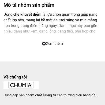
Mô tả nhóm sản phẩm
Dòng
che khuyết điểm
là lựa chọn quan trọng giúp nâng
chất lớp nền, mang lại bề mặt da tươi sáng và mịn màng
hơn trong trang điểm hằng ngày. Danh mục này bao gồm
nhiều dạng như kem, dạng lỏng, dạng thỏi, phù hợp cho
từng vùng da và nhiều mục tiêu sử dụng khác nhau. Sản
phẩm được ưu ái nhờ khả năng làm mờ vết thâm, quầng
Xem thêm
mắt, mụn, vết sạm và những vùng cần tăng độ sáng, giúp
lớp nền trông đều màu hơn.
Che khuyết điểm hiện có nhiều tông, giúp dễ dàng chọn
sắc phù hợp với da để tạo độ hài hòa khi phối cùng kem
nền. Một số dòng còn tích hợp khả năng dưỡng ẩm nhẹ,
Về chúng tôi
hạn chế bết dính và giúp lớp trang điểm giữ vẻ tự nhiên
trong suốt thời gian dài.
Danh mục này dành cho ai muốn tối ưu lớp nền, cải thiện
Cung cấp sản phẩm chất lượng từ các thương hiệu hàng đầu.
độ mượt và tạo hiệu ứng tươi tắn cho da. Dù bạn ưu tiên