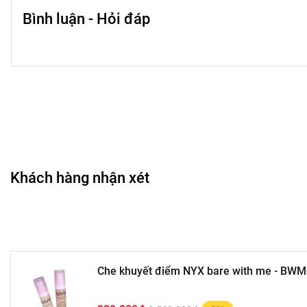
Bình luận - Hỏi đáp
🎨
Công dụng chính
• Che quầng thâm dưới mắt.
• Che các vết đỏ hoặc khuyết điểm nhỏ trên da.
• Giúp bề mặt da trông đều màu hơn.
• Hỗ trợ hoàn thiện lớp nền khi trang điểm.
• Có thể dùng riêng hoặc kết hợp với kem nền.
🖌️
Hướng dẫn sử dụng
Khách hàng nhận xét
• Lấy một lượng sản phẩm vừa đủ ra tay hoặc cọ.
• Chấm nhẹ lên vùng cần che khuyết điểm.
• Dùng mút, cọ hoặc ngón tay tán đều.
• Có thể tán thêm lớp mỏng để tăng độ che phủ.
• Phủ phấn nhẹ để cố định lớp makeup nếu cần.
Che khuyết điểm NYX bare with me - BWM
🎀
Đối tượng phù hợp