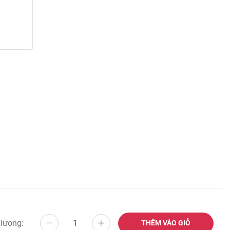
 lượng:
THÊM VÀO GIỎ