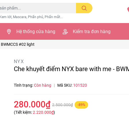
Kem lót, Mascara, Phấn phủ, Phấn mắt...
Hệ thống cửa hàng
Kiểm tra đơn hàng
- BWMCCS #02 light
NYX
Che khuyết điểm NYX bare with me - BW
Tình trạng:
Còn hàng
|
Mã SKU:
101520
280.000₫
2.500.000₫
-89%
(Tiết kiệm:
2.220.000₫
)