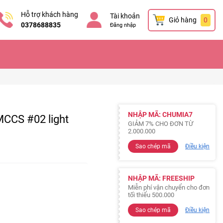
Hỗ trợ khách hàng
Tài khoản
Giỏ hàng
0
0378688835
Đăng nhập
NHẬP MÃ: CHUMIA7
MCCS #02 light
GIẢM 7% CHO ĐƠN TỪ
2.000.000
Sao chép mã
Điều kiện
NHẬP MÃ: FREESHIP
Miễn phí vận chuyển cho đơn
tối thiểu 500.000
Sao chép mã
Điều kiện