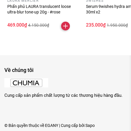
LAURA MERCIER
3WISHES
Phấn phủ LAURA translucent loose
Serum 9wishes hydra am
ultra-blur tone-up 20g - #rose
30ml x2
469.000₫
235.000₫
4.150.000₫
1.950.000₫
Về chúng tôi
Cung cấp sản phẩm chất lượng từ các thương hiệu hàng đầu.
© Bản quyền thuộc về
EGANY
| Cung cấp bởi
Sapo