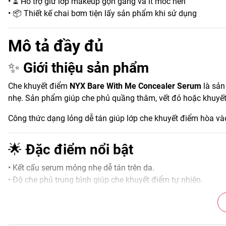
• ⏳ Hỗ trợ giữ lớp makeup gọn gàng và ít mốc nền
• 📦 Thiết kế chai bơm tiện lấy sản phẩm khi sử dụng
Mô tả đầy đủ
✨
Giới thiệu sản phẩm
Che khuyết điểm
NYX Bare With Me Concealer Serum
là sản
nhẹ. Sản phẩm giúp che phủ quầng thâm, vết đỏ hoặc khuyết 
Công thức dạng lỏng dễ tán giúp lớp che khuyết điểm hòa vào
🌟
Đặc điểm nổi bật
• Kết cấu serum mỏng nhẹ dễ tán trên da.
• Độ che phủ trung bình giúp che khuyết điểm tự nhiên.
• Công thức dưỡng ẩm giúp da trông mềm mịn.
• Dễ blend và ít bị dày hoặc cakey.
• Có nhiều tông màu phù hợp nhiều sắc da.