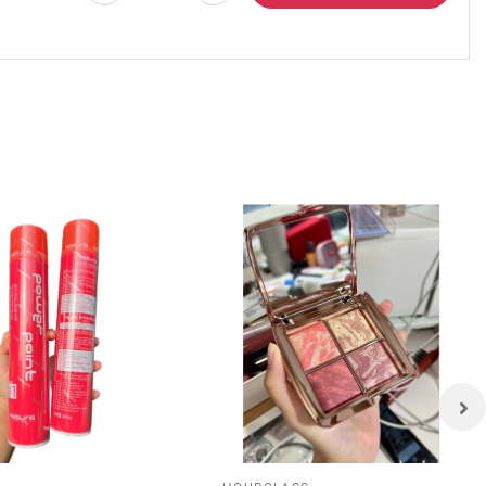
g, dễ sử
màng hơn