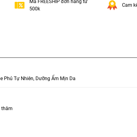
Mã FREESHIP đơn hàng từ
Cam kế
500k
he Phủ Tự Nhiên, Dưỡng Ẩm Mịn Da
g thâm