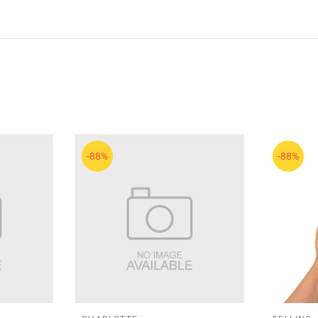
-88%
-88%
đến từ Mỹ, được yêu thích nhờ các sản phẩm trang điểm đa dạn
nền tự nhiên, che phủ nhẹ nhàng và mang lại làn da trông mịn 