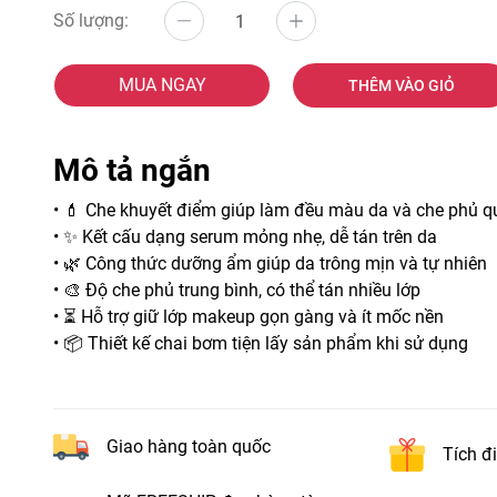
Số lượng:
MUA NGAY
THÊM VÀO GIỎ
Mô tả ngắn
• 💄 Che khuyết điểm giúp làm đều màu da và che phủ 
• ✨ Kết cấu dạng serum mỏng nhẹ, dễ tán trên da
• 🌿 Công thức dưỡng ẩm giúp da trông mịn và tự nhiên
• 🎨 Độ che phủ trung bình, có thể tán nhiều lớp
• ⏳ Hỗ trợ giữ lớp makeup gọn gàng và ít mốc nền
• 📦 Thiết kế chai bơm tiện lấy sản phẩm khi sử dụng
Giao hàng toàn quốc
Tích đ