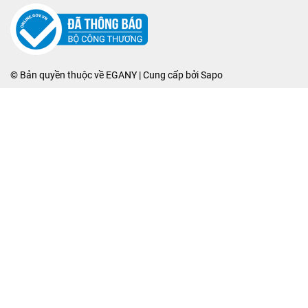
© Bản quyền thuộc về
EGANY
| Cung cấp bởi
Sapo