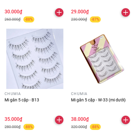
30.000₫
29.000₫
260.000₫
230.000₫
-88%
-87%
CHUMIA
CHUMIA
Mi gân 5 cặp - B13
Mi gân 5 cặp - W-33 (mi dưới)
35.000₫
38.000₫
280.000₫
320.000₫
-88%
-88%