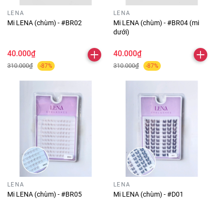
LENA
LENA
Mi LENA (chùm) - #BR02
Mi LENA (chùm) - #BR04 (mi
dưới)
40.000₫
40.000₫
310.000₫
310.000₫
-87%
-87%
LENA
LENA
Mi LENA (chùm) - #BR05
Mi LENA (chùm) - #D01