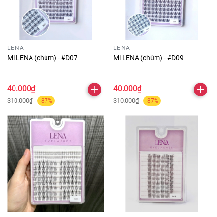
LENA
LENA
Mi LENA (chùm) - #D07
Mi LENA (chùm) - #D09
40.000₫
40.000₫
310.000₫
310.000₫
-87%
-87%