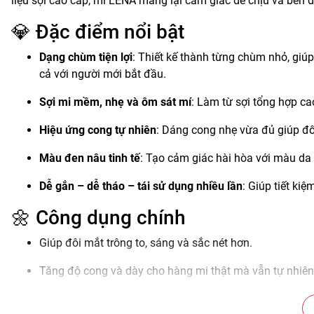
liệu sợi cao cấp, mi LENA mang lại cảm giác dễ chịu và bền 
💎 Đặc điểm nổi bật
Dạng chùm tiện lợi
: Thiết kế thành từng chùm nhỏ, giú
cả với người mới bắt đầu.
Sợi mi mềm, nhẹ và ôm sát mí
: Làm từ sợi tổng hợp c
Hiệu ứng cong tự nhiên
: Dáng cong nhẹ vừa đủ giúp đôi
Màu đen nâu tinh tế
: Tạo cảm giác hài hòa với màu da v
Dễ gắn – dễ tháo – tái sử dụng nhiều lần
: Giúp tiết ki
🌼 Công dụng chính
Giúp đôi mắt trông to, sáng và sắc nét hơn.
Tăng độ cong và dày cho hàng mi thật mà vẫn tự nhiên
Che khuyết điểm mi thưa, ngắn, giúp gương mặt cân đối