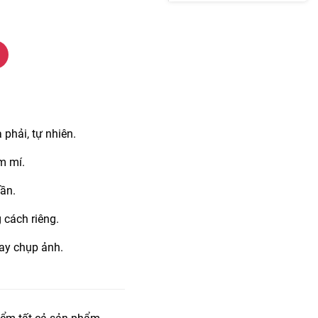
phải, tự nhiên.
m mí.
lần.
 cách riêng.
hay chụp ảnh.