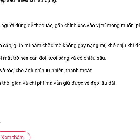
đẹp sau nhiều lần sử dụng.
p người dùng dễ thao tác, gắn chính xác vào vị trí mong muốn, 
ao cấp, giúp mi bám chắc mà không gây nặng mí, khó chịu khi đe
 mắt trở nên cân đối, tươi sáng và có chiều sâu.
à tóc, cho ánh nhìn tự nhiên, thanh thoát.
ệm thời gian và chi phí mà vẫn giữ được vẻ đẹp lâu dài.
.
, hài hòa.
Xem thêm