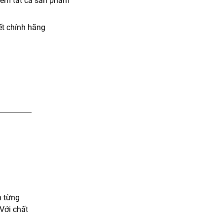
iểm tất cả sản phẩm
t chính hãng
h từng
Với chất