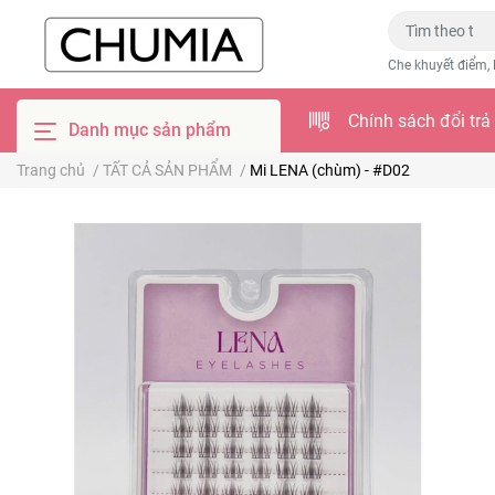
Che khuyết điểm, 
Chính sách đổi trả
Danh mục sản phẩm
Trang chủ
/
TẤT CẢ SẢN PHẨM
/
Mi LENA (chùm) - #D02