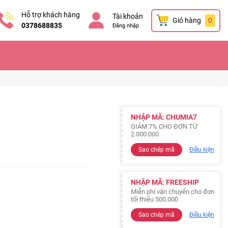
Hỗ trợ khách hàng
Tài khoản
Giỏ hàng
0
0378688835
Đăng nhập
NHẬP MÃ: CHUMIA7
GIẢM 7% CHO ĐƠN TỪ
2.000.000
Sao chép mã
Điều kiện
NHẬP MÃ: FREESHIP
Miễn phí vận chuyển cho đơn
tối thiểu 500.000
Sao chép mã
Điều kiện