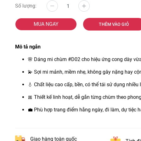
Số lượng:
MUA NGAY
THÊM VÀO GIỎ
Mô tả ngắn
🌸 Dáng mi chùm #D02 cho hiệu ứng cong dày vừa 
💫 Sợi mi mảnh, mềm nhẹ, không gây nặng hay cộ
💧 Chất liệu cao cấp, bền, có thể tái sử dụng nhiều 
🎀 Thiết kế linh hoạt, dễ gắn từng chùm theo phong
💼 Phù hợp trang điểm hằng ngày, đi làm, dự tiệc 
Giao hàng toàn quốc