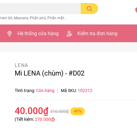
Kem lót, Mascara, Phấn phủ, Phấn mắt...
Hệ thống cửa hàng
Kiểm tra đơn hàng
LENA
Mi LENA (chùm) - #D02
Tình trạng:
Còn hàng
|
Mã SKU:
102312
40.000₫
310.000₫
-87%
(Tiết kiệm:
270.000₫
)