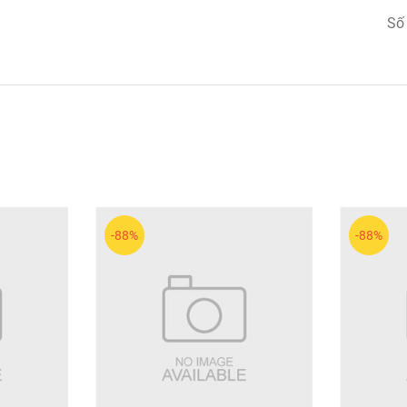
hoặc makeup artist.
Số
 chùm nhỏ linh hoạt.
 thích nhờ thiết kế tinh tế và chất lượng vượt trội. Sản phẩm m
 hợp siêu nhẹ, mang lại cảm giác tự nhiên và thoải mái khi sử 
-88%
-88%
 ứng tự nhiên nhất.
 tiếp.
n của mi.
đôi mắt cong dài, mềm mại và tự nhiên rạng rỡ mọi lúc, mọi n