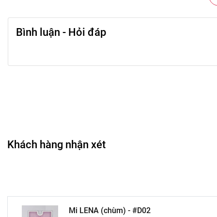
Linh hoạt tạo phong cách trang điểm: nhẹ nhàng, thanh 
Là phụ kiện làm đẹp lý tưởng cho mọi dịp – từ công sở 
Bình luận - Hỏi đáp
💗 Hướng dẫn sử dụng
Dùng nhíp gắp nhẹ từng chùm mi ra khỏi khay, tránh l
Chấm keo chuyên dụng lên chân chùm mi, đợi 10–15 giâ
Gắn từng chùm sát mí thật, bắt đầu từ giữa mí rồi dần r
Dùng đầu chải mi (nếu có) để mi đều, tự nhiên và liền 
Khách hàng nhận xét
Khi tháo, sử dụng bông tẩy trang thấm dung dịch tẩy 
👩‍🎨 Đối tượng phù hợp
Dành cho người thích phong cách trang điểm tự nhiên,
Phù hợp với người có mi thật thưa, ngắn hoặc muốn tă
Mi LENA (chùm) - #D02