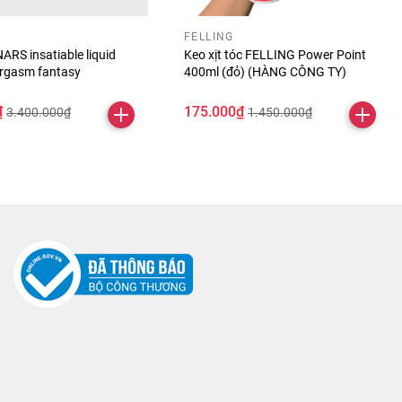
FELLING
ARS insatiable liquid
Keo xịt tóc FELLING Power Point
orgasm fantasy
400ml (đỏ) (HÀNG CÔNG TY)
₫
175.000₫
3.400.000₫
1.450.000₫