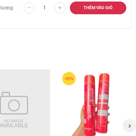
 lượng:
THÊM VÀO GIỎ
i giả
dụng,
-88%
ơi!