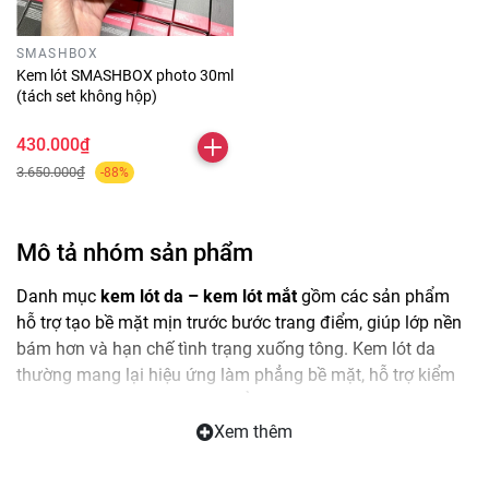
SMASHBOX
Kem lót SMASHBOX photo 30ml
(tách set không hộp)
430.000₫
3.650.000₫
-88%
Mô tả nhóm sản phẩm
ChatGPT đã nói:
Danh mục
kem lót da – kem lót mắt
gồm các sản phẩm
hỗ trợ tạo bề mặt mịn trước bước trang điểm, giúp lớp nền
bám hơn và hạn chế tình trạng xuống tông. Kem lót da
thường mang lại hiệu ứng làm phẳng bề mặt, hỗ trợ kiểm
soát bóng dầu hoặc tăng độ ẩm tùy từng dòng. Nhờ vậy,
lớp nền dễ tán, hạn chế lộ rãnh và giữ vẻ tươi tắn lâu hơn.
Xem thêm
Kem lót mắt tập trung vào vùng mí, giúp phấn mắt lên màu