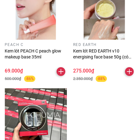
PEACH C
RED EARTH
Kem lót PEACH C peach glow
Kem lót RED EARTH v10
makeup base 35ml
energising face base 50g (có
hộp)
69.000₫
275.000₫
500.000₫
2.350.000₫
-86%
-88%