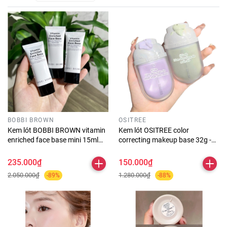
BOBBI BROWN
OSITREE
Kem lót BOBBI BROWN vitamin
Kem lót OSITREE color
enriched face base mini 15ml
correcting makeup base 32g -
(dạng tuýp unbox)
#2 xanh
235.000₫
150.000₫
2.050.000₫
1.280.000₫
-89%
-88%