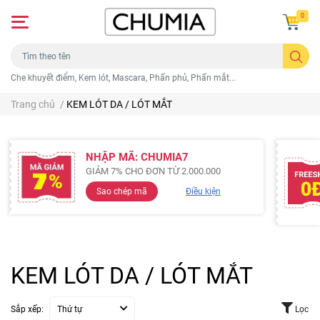
0
Che khuyết điểm, Kem lót, Mascara, Phấn phủ, Phấn mắt...
Trang chủ
/
KEM LÓT DA / LÓT MẮT
NHẬP MÃ: CHUMIA7
GIẢM 7% CHO ĐƠN TỪ 2.000.000
Sao chép mã
Điều kiện
KEM LÓT DA / LÓT MẮT
Sắp xếp:
Thứ tự
Lọc