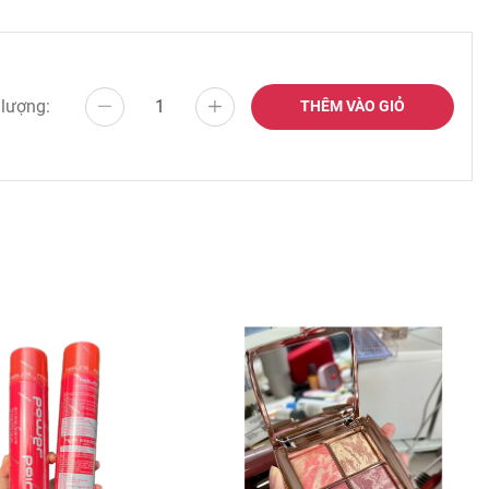
 lượng:
THÊM VÀO GIỎ
LENA nổi
!