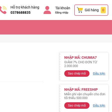
Hỗ trợ khách hàng
Tài khoản
Giỏ hàng
0
0378688835
Đăng nhập
NHẬP MÃ: CHUMIA7
GIẢM 7% CHO ĐƠN TỪ
2.000.000
Sao chép mã
Điều kiện
NHẬP MÃ: FREESHIP
Miễn phí vận chuyển cho đơn
tối thiểu 500.000
Sao chép mã
Điều kiện