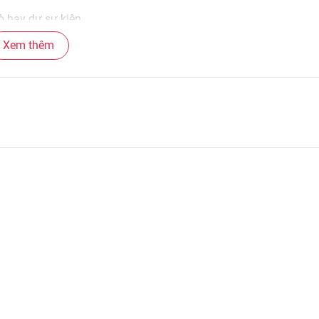
ò hay dự sự kiện.
Xem thêm
 bám chắc.
i thường xuyên trang điểm.
.
tăng độ cong.
h tự nhiên và ngọt ngào.