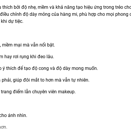
thích bởi độ nhẹ, mềm và khả năng tạo hiệu ứng trong trẻo ch
ng điều chỉnh độ dày mỏng của hàng mi, phù hợp cho mọi phong
khi dự tiệc.
g, mềm mại mà vẫn nổi bật.
m hay rơi rụng khi đeo lâu.
eo ý thích để tạo độ cong và độ dày mong muốn.
 phải, giúp đôi mắt to hơn mà vẫn tự nhiên.
c trang điểm lẫn chuyên viên makeup.
cho ánh nhìn.
hơn.