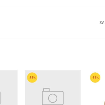
ng mi nhẹ, thoáng, không nặng mắt.
cần sự chỉn chu.
Số
ểm được nhiều chuyên viên makeup tin dùng. Các sản phẩm của 
 vẻ đẹp tự nhiên và tinh tế cho đôi mắt.
g cong.
tẩy trang dịu nhẹ.
.
-88%
-88%
hất.
rong veo, hàng mi mềm cong tự nhiên và cuốn hút mọi ánh nhìn