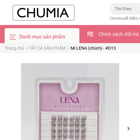
Che khuyết điểm, 
Chính sách đổi trả
Danh mục sản phẩm
Trang chủ
/
TẤT CẢ SẢN PHẨM
/
Mi LENA (chùm) - #D13