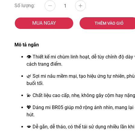
Số lượng:
MUA NGAY
THÊM VÀO GIỎ
Mô tả ngắn
👁️ Thiết kế mi chùm linh hoạt, dễ tùy chỉnh độ dà
cách trang điểm.
🌿 Sợi mi nâu mềm mại, tạo hiệu ứng tự nhiên, ph
buổi tối.
💫 Chất liệu cao cấp, nhẹ, không gây cộm hay nặng
💖 Dáng mi BR05 giúp mở rộng ánh nhìn, mang lại
hút.
💋 Dễ gắn, dễ tháo, có thể tái sử dụng nhiều lần k