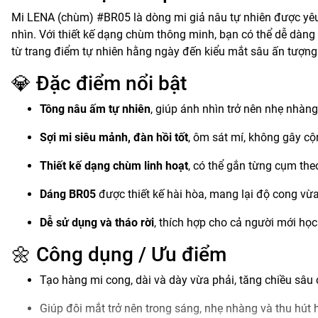
Mi LENA (chùm) #BR05 là dòng mi giả nâu tự nhiên được yêu 
nhìn. Với thiết kế dạng chùm thông minh, bạn có thể dễ dà
từ trang điểm tự nhiên hằng ngày đến kiểu mắt sâu ấn tượng 
💎 Đặc điểm nổi bật
Tông nâu ấm tự nhiên
, giúp ánh nhìn trở nên nhẹ nhàn
Sợi mi siêu mảnh, đàn hồi tốt
, ôm sát mí, không gây cộ
Thiết kế dạng chùm linh hoạt
, có thể gắn từng cụm th
Dáng BR05
được thiết kế hài hòa, mang lại độ cong vừa
Dễ sử dụng và tháo rời
, thích hợp cho cả người mới họ
🌼 Công dụng / Ưu điểm
Tạo hàng mi cong, dài và dày vừa phải, tăng chiều sâu 
Giúp đôi mắt trở nên trong sáng, nhẹ nhàng và thu hút 