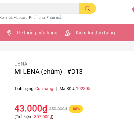
Kem lót, Mascara, Phấn phủ, Phấn mắt...
Hệ thống cửa hàng
Kiểm tra đơn hàng
LENA
Mi LENA (chùm) - #D13
Tình trạng:
Còn hàng
|
Mã SKU:
102305
43.000₫
350.000₫
-88%
(Tiết kiệm:
307.000₫
)