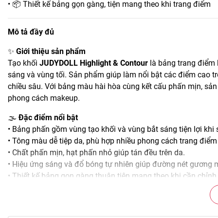
• 📦 Thiết kế bảng gọn gàng, tiện mang theo khi trang điểm
Mô tả đầy đủ
✨
Giới thiệu sản phẩm
Tạo khối
JUDYDOLL Highlight & Contour
là bảng trang điểm 
sáng và vùng tối. Sản phẩm giúp làm nổi bật các điểm cao 
chiều sâu. Với bảng màu hài hòa cùng kết cấu phấn mịn, sản
phong cách makeup.
🌫️
Đặc điểm nổi bật
• Bảng phấn gồm vùng tạo khối và vùng bắt sáng tiện lợi khi
• Tông màu dễ tiệp da, phù hợp nhiều phong cách trang điểm
• Chất phấn mịn, hạt phấn nhỏ giúp tán đều trên da.
• Hiệu ứng sáng và đổ bóng tự nhiên giúp đường nét gương m
• Thiết kế bảng gọn gàng thuận tiện mang theo khi cần chỉn
🎨
Công dụng chính
• Tạo khối cho vùng gò má, xương hàm và hai bên sống mũi.