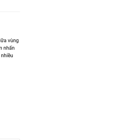
giữa vùng
ần nhấn
 nhiều