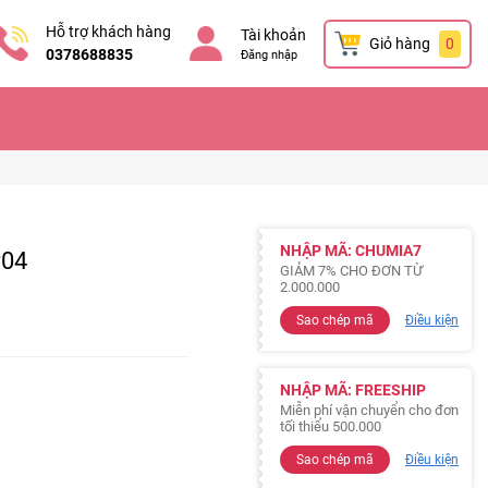
Hỗ trợ khách hàng
Tài khoản
Giỏ hàng
0
0378688835
Đăng nhập
NHẬP MÃ: CHUMIA7
#04
GIẢM 7% CHO ĐƠN TỪ
2.000.000
Sao chép mã
Điều kiện
NHẬP MÃ: FREESHIP
Miễn phí vận chuyển cho đơn
tối thiểu 500.000
Sao chép mã
Điều kiện