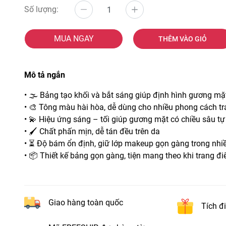
Số lượng:
MUA NGAY
THÊM VÀO GIỎ
Mô tả ngắn
• 🌫️ Bảng tạo khối và bắt sáng giúp định hình gương mặt
• 🎨 Tông màu hài hòa, dễ dùng cho nhiều phong cách t
• 💫 Hiệu ứng sáng – tối giúp gương mặt có chiều sâu tự
• 🖌️ Chất phấn mịn, dễ tán đều trên da
• ⏳ Độ bám ổn định, giữ lớp makeup gọn gàng trong nhiề
• 📦 Thiết kế bảng gọn gàng, tiện mang theo khi trang đ
Giao hàng toàn quốc
Tích đ