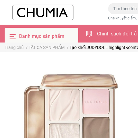
Che khuyết điểm, 
Chính sách đổi trả
Danh mục sản phẩm
Trang chủ
/
TẤT CẢ SẢN PHẨM
/
Tạo khối JUDYDOLL highlight&conto