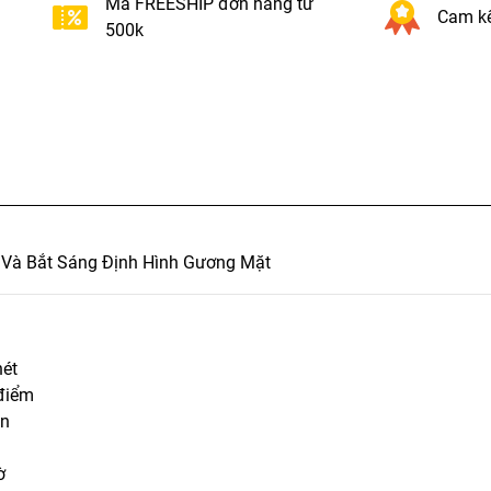
Mã FREESHIP đơn hàng từ
Cam kế
500k
 Và Bắt Sáng Định Hình Gương Mặt
nét
 điểm
ên
ờ