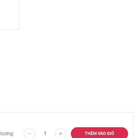
 lượng:
THÊM VÀO GIỎ