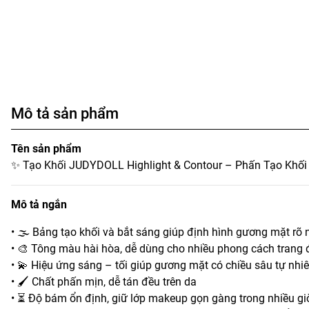
Mô tả sản phẩm
Tên sản phẩm
✨ Tạo Khối JUDYDOLL Highlight & Contour – Phấn Tạo Khối
Mô tả ngắn
• 🌫️ Bảng tạo khối và bắt sáng giúp định hình gương mặt rõ 
• 🎨 Tông màu hài hòa, dễ dùng cho nhiều phong cách trang
• 💫 Hiệu ứng sáng – tối giúp gương mặt có chiều sâu tự nhi
• 🖌️ Chất phấn mịn, dễ tán đều trên da
• ⏳ Độ bám ổn định, giữ lớp makeup gọn gàng trong nhiều gi