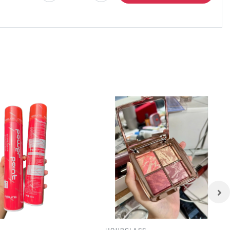
DOLL
 hòa,