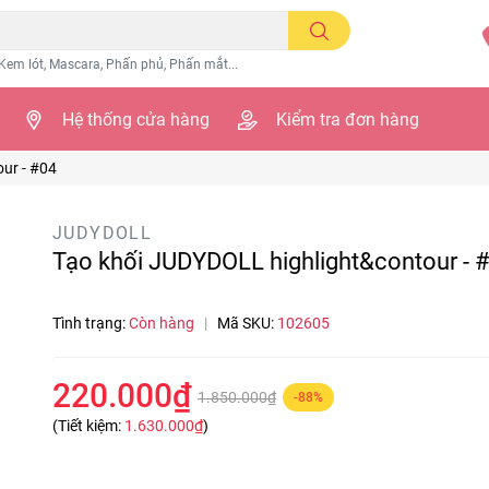
Kem lót, Mascara, Phấn phủ, Phấn mắt...
Hệ thống cửa hàng
Kiểm tra đơn hàng
ur - #04
JUDYDOLL
Tạo khối JUDYDOLL highlight&contour - 
Tình trạng:
Còn hàng
|
Mã SKU:
102605
220.000₫
1.850.000₫
-88%
(Tiết kiệm:
1.630.000₫
)