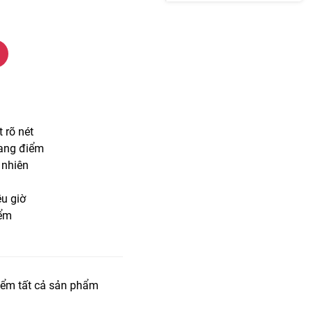
 rõ nét
rang điểm
 nhiên
u giờ
iểm
iểm tất cả sản phẩm