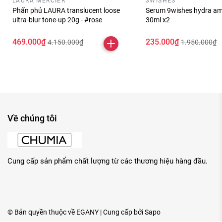
LAURA MERCIER
3WISHES
Phấn phủ LAURA translucent loose
Serum 9wishes hydra am
ultra-blur tone-up 20g - #rose
30ml x2
469.000₫
235.000₫
4.150.000₫
1.950.000₫
Về chúng tôi
Cung cấp sản phẩm chất lượng từ các thương hiệu hàng đầu.
© Bản quyền thuộc về
EGANY
| Cung cấp bởi
Sapo