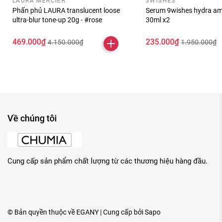
LAURA MERCIER
3WISHES
Phấn phủ LAURA translucent loose
Serum 9wishes hydra am
ultra-blur tone-up 20g - #rose
30ml x2
469.000₫
235.000₫
4.150.000₫
1.950.000₫
Về chúng tôi
Cung cấp sản phẩm chất lượng từ các thương hiệu hàng đầu.
© Bản quyền thuộc về
EGANY
| Cung cấp bởi
Sapo