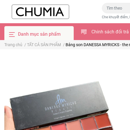
Che khuyết điểm, 
Chính sách đổi trả
Danh mục sản phẩm
Trang chủ
/
TẤT CẢ SẢN PHẨM
/
Bảng son DANESSA MYRICKS - the 