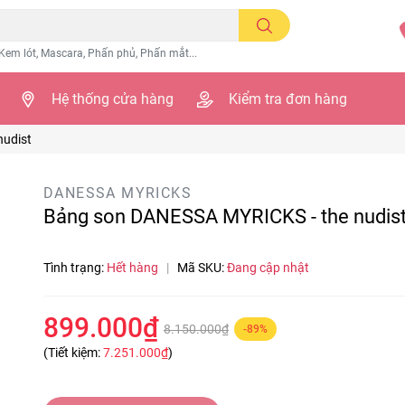
Kem lót, Mascara, Phấn phủ, Phấn mắt...
Hệ thống cửa hàng
Kiểm tra đơn hàng
nudist
DANESSA MYRICKS
Bảng son DANESSA MYRICKS - the nudis
Tình trạng:
Hết hàng
|
Mã SKU:
Đang cập nhật
899.000₫
8.150.000₫
-89%
(Tiết kiệm:
7.251.000₫
)