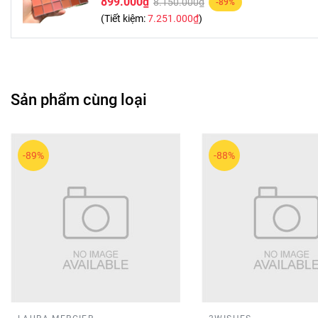
899.000₫
8.150.000₫
-89%
(Tiết kiệm:
7.251.000₫
)
Sản phẩm cùng loại
-89%
-88%