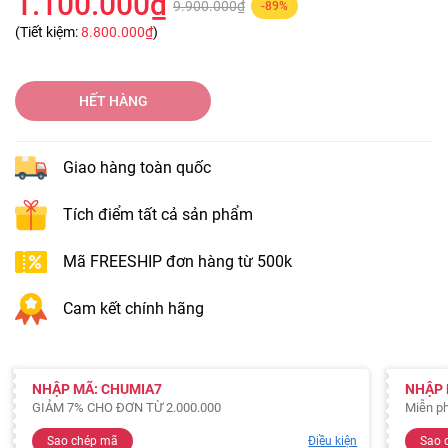
1.100.000₫
9.900.000₫
-89%
(Tiết kiệm:
8.800.000₫
)
HẾT HÀNG
Giao hàng toàn quốc
Tích điểm tất cả sản phẩm
Mã FREESHIP đơn hàng từ 500k
Cam kết chính hãng
NHẬP MÃ: CHUMIA7
NHẬP 
GIẢM 7% CHO ĐƠN TỪ 2.000.000
Miễn ph
Sao chép mã
Điều kiện
Sao 