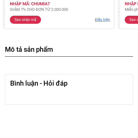
NHẬP MÃ: CHUMIA7
NHẬP 
GIẢM 7% CHO ĐƠN TỪ 2.000.000
Miễn ph
Sao chép mã
Điều kiện
Sao 
Mô tả sản phẩm
Bình luận - Hỏi đáp