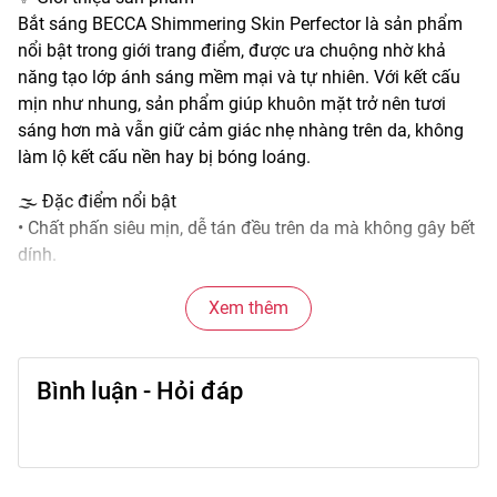
Bắt sáng BECCA Shimmering Skin Perfector là sản phẩm
nổi bật trong giới trang điểm, được ưa chuộng nhờ khả
năng tạo lớp ánh sáng mềm mại và tự nhiên. Với kết cấu
mịn như nhung, sản phẩm giúp khuôn mặt trở nên tươi
sáng hơn mà vẫn giữ cảm giác nhẹ nhàng trên da, không
làm lộ kết cấu nền hay bị bóng loáng.
🌫️ Đặc điểm nổi bật
• Chất phấn siêu mịn, dễ tán đều trên da mà không gây bết
dính.
• Hiệu ứng ánh sáng phản chiếu mềm, giúp da trông căng
mịn hơn.
Xem thêm
• Phù hợp dùng cho vùng gò má, sống mũi, nhân trung
hoặc điểm nhấn ánh sáng khác.
Bình luận - Hỏi đáp
• Tông màu ánh sáng hài hòa, linh hoạt phối với nhiều nền
da.
• Thiết kế nhỏ gọn, dễ thao tác và mang theo sử dụng.
🎨 Công dụng chính