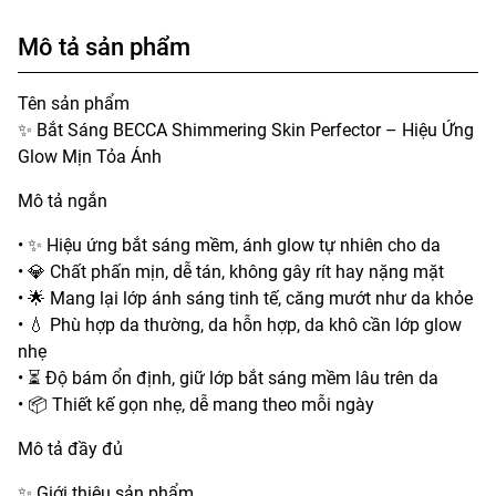
Mô tả sản phẩm
Tên sản phẩm
✨ Bắt Sáng BECCA Shimmering Skin Perfector – Hiệu Ứng
Glow Mịn Tỏa Ánh
Mô tả ngắn
• ✨ Hiệu ứng bắt sáng mềm, ánh glow tự nhiên cho da
• 💎 Chất phấn mịn, dễ tán, không gây rít hay nặng mặt
• 🌟 Mang lại lớp ánh sáng tinh tế, căng mướt như da khỏe
• 💧 Phù hợp da thường, da hỗn hợp, da khô cần lớp glow
nhẹ
• ⏳ Độ bám ổn định, giữ lớp bắt sáng mềm lâu trên da
• 📦 Thiết kế gọn nhẹ, dễ mang theo mỗi ngày
Mô tả đầy đủ
✨ Giới thiệu sản phẩm