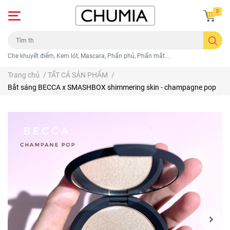
0
Che khuyết điểm, Kem lót, Mascara, Phấn phủ, Phấn mắt...
Trang chủ
/
TẤT CẢ SẢN PHẨM
/
Bắt sáng BECCA x SMASHBOX shimmering skin - champagne pop