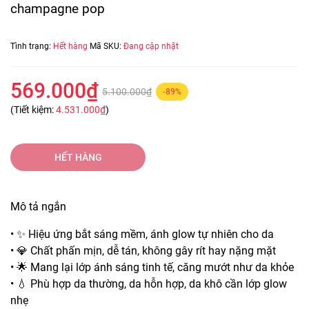
champagne pop
Tình trạng:
Hết hàng
Mã SKU:
Đang cập nhật
569.000₫
5.100.000₫
-89%
(Tiết kiệm:
4.531.000₫
)
HẾT HÀNG
Mô tả ngắn
• ✨ Hiệu ứng bắt sáng mềm, ánh glow tự nhiên cho da
• 💎 Chất phấn mịn, dễ tán, không gây rít hay nặng mặt
• 🌟 Mang lại lớp ánh sáng tinh tế, căng mướt như da khỏe
• 💧 Phù hợp da thường, da hỗn hợp, da khô cần lớp glow
nhẹ