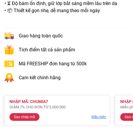
• ⏳ Độ bám ổn định, giữ lớp bắt sáng mềm lâu trên da
• 📦 Thiết kế gọn nhẹ, dễ mang theo mỗi ngày
Giao hàng toàn quốc
Tích điểm tất cả sản phẩm
Mã FREESHIP đơn hàng từ 500k
Cam kết chính hãng
NHẬP MÃ: CHUMIA7
NHẬP 
GIẢM 7% CHO ĐƠN TỪ 2.000.000
Miễn ph
Sao chép mã
Điều kiện
Sao 