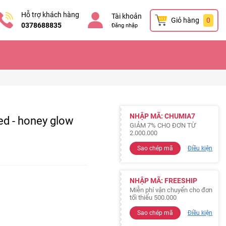
Hỗ trợ khách hàng
Tài khoản
Giỏ hàng
0
0378688835
Đăng nhập
NHẬP MÃ: CHUMIA7
ed - honey glow
GIẢM 7% CHO ĐƠN TỪ
2.000.000
Sao chép mã
Điều kiện
NHẬP MÃ: FREESHIP
Miễn phí vận chuyển cho đơn
tối thiểu 500.000
Sao chép mã
Điều kiện