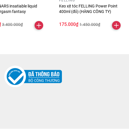
FELLING
ARS insatiable liquid
Keo xịt tóc FELLING Power Point
orgasm fantasy
400ml (đỏ) (HÀNG CÔNG TY)
₫
175.000₫
3.400.000₫
1.450.000₫