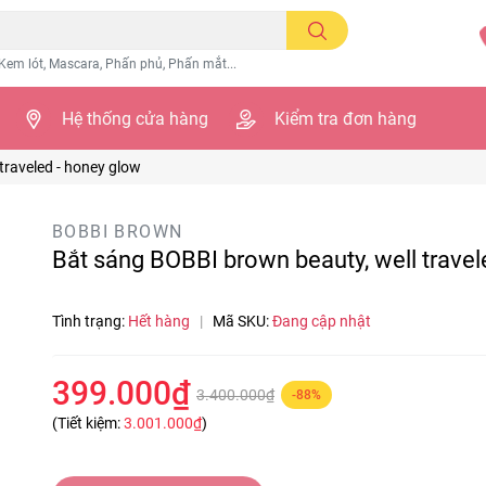
Kem lót, Mascara, Phấn phủ, Phấn mắt...
Hệ thống cửa hàng
Kiểm tra đơn hàng
traveled - honey glow
BOBBI BROWN
Bắt sáng BOBBI brown beauty, well travel
Tình trạng:
Hết hàng
|
Mã SKU:
Đang cập nhật
399.000₫
3.400.000₫
-88%
(Tiết kiệm:
3.001.000₫
)