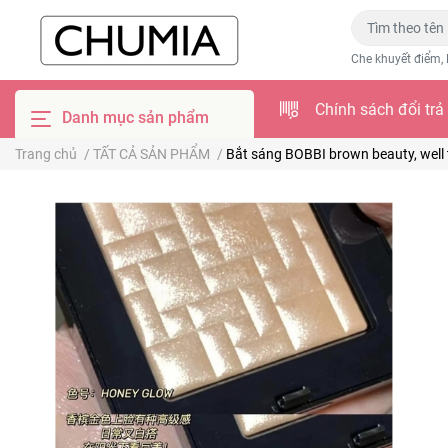
Che khuyết điểm, 
Chính sách đổi trả
Danh mục sản phẩm
Trang chủ
/
TẤT CẢ SẢN PHẨM
/
Bắt sáng BOBBI brown beauty, well 