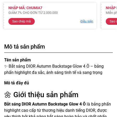
NHẬP MÃ: CHUMIA7
NHẬP 
GIẢM 7% CHO ĐƠN TỪ 2.000.000
Miễn ph
Sao chép mã
Điều kiện
Sao 
Mô tả sản phẩm
Tên sản phẩm
✨ Bắt sáng DIOR Autumn Backstage Glow 4 Ô – bảng
phấn highlight đa sắc, ánh sáng tinh tế và sang trọng
Mô tả đầy đủ
🌼 Giới thiệu sản phẩm
Bắt sáng DIOR Autumn Backstage Glow 4 Ô
là bảng phấn
highlight cao cấp từ thương hiệu danh tiếng DIOR, được
yêu thích bởi khả năng bắt sáng hoàn hảo và chất phấn