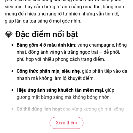
siêu mịn. Lấy cảm hứng từ ánh nắng mùa thu, bảng màu
mang đến hiệu ứng rạng rỡ tự nhiên nhưng vẫn tinh tế,
giúp làn da toả sáng ở mọi góc nhìn.
💎 Đặc điểm nổi bật
Bảng gồm 4 ô màu ánh kim
: vàng champagne, hồng
nhạt, đồng ánh vàng và trắng ngọc trai – dễ phối,
phù hợp với nhiều phong cách trang điểm.
Công thức phấn mịn, siêu nhẹ
, giúp phấn tiệp vào da
nhanh mà không làm lộ khuyết điểm.
Hiệu ứng ánh sáng khuếch tán mềm mại
, giúp
gương mặt bừng sáng mà không bóng nhờn.
Có thể dùng linh hoạt
cho vùng xương gò má, sống
mũi, bầu mắt hoặc phần xương cổ để tạo hiệu ứng
Xem thêm
căng bóng tự nhiên.