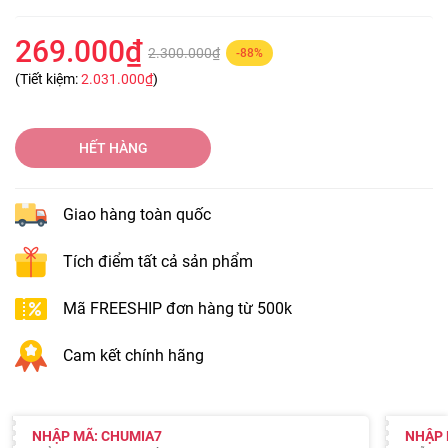
269.000₫
2.300.000₫
-88%
(Tiết kiệm:
2.031.000₫
)
HẾT HÀNG
Giao hàng toàn quốc
Tích điểm tất cả sản phẩm
Mã FREESHIP đơn hàng từ 500k
Cam kết chính hãng
NHẬP MÃ: CHUMIA7
NHẬP 