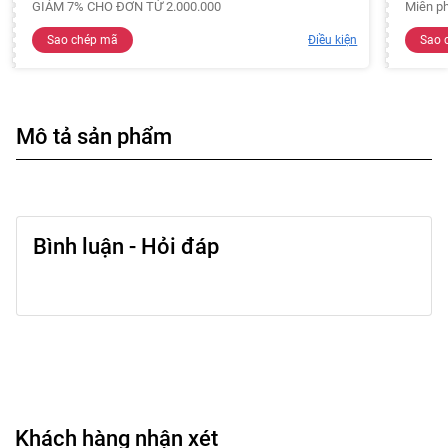
GIẢM 7% CHO ĐƠN TỪ 2.000.000
Miễn ph
Sao chép mã
Điều kiện
Sao 
Mô tả sản phẩm
Bình luận - Hỏi đáp
Khách hàng nhận xét