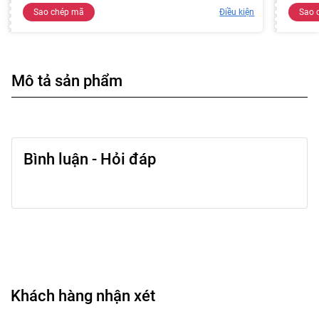
Sao chép mã
Điều kiện
Sao 
Mô tả sản phẩm
Bình luận - Hỏi đáp
Khách hàng nhận xét