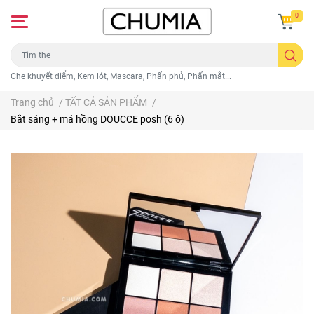
0
Che khuyết điểm, Kem lót, Mascara, Phấn phủ, Phấn mắt...
Trang chủ
/
TẤT CẢ SẢN PHẨM
/
Bắt sáng + má hồng DOUCCE posh (6 ô)