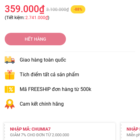
359.000₫
3.100.000₫
-88%
(Tiết kiệm:
2.741.000₫
)
HẾT HÀNG
Giao hàng toàn quốc
Tích điểm tất cả sản phẩm
Mã FREESHIP đơn hàng từ 500k
Cam kết chính hãng
NHẬP MÃ: CHUMIA7
NHẬP 
GIẢM 7% CHO ĐƠN TỪ 2.000.000
Miễn ph