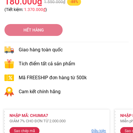
180.000₫
1.550.000₫
-88%
(Tiết kiệm:
1.370.000₫
)
HẾT HÀNG
Giao hàng toàn quốc
Tích điểm tất cả sản phẩm
Mã FREESHIP đơn hàng từ 500k
Cam kết chính hãng
NHẬP MÃ: CHUMIA7
NHẬP 
GIẢM 7% CHO ĐƠN TỪ 2.000.000
Miễn ph
Sao chép mã
Điều kiện
Sao 