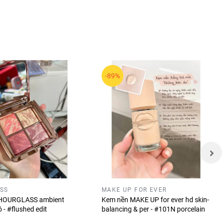
g điểm
-89%
SS
MAKE UP FOR EVER
 HOURGLASS ambient
Kem nền MAKE UP for ever hd skin-
ô - #flushed edit
balancing & per - #101N porcelain