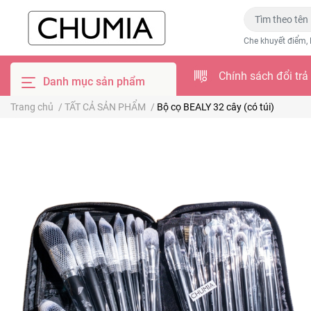
Che khuyết điểm, 
Chính sách đổi trả
Danh mục sản phẩm
Trang chủ
/
TẤT CẢ SẢN PHẨM
/
Bộ cọ BEALY 32 cây (có túi)