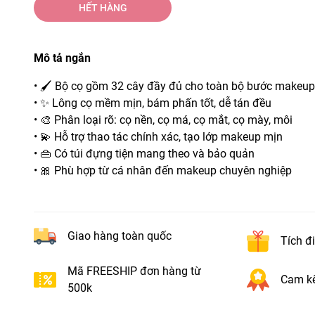
HẾT HÀNG
Mô tả ngắn
• 🖌️ Bộ cọ gồm 32 cây đầy đủ cho toàn bộ bước makeup
• ✨ Lông cọ mềm mịn, bám phấn tốt, dễ tán đều
• 🎨 Phân loại rõ: cọ nền, cọ má, cọ mắt, cọ mày, môi
• 💫 Hỗ trợ thao tác chính xác, tạo lớp makeup mịn
• 👜 Có túi đựng tiện mang theo và bảo quản
• 🎀 Phù hợp từ cá nhân đến makeup chuyên nghiệp
Giao hàng toàn quốc
Tích đ
Mã FREESHIP đơn hàng từ
Cam kế
500k