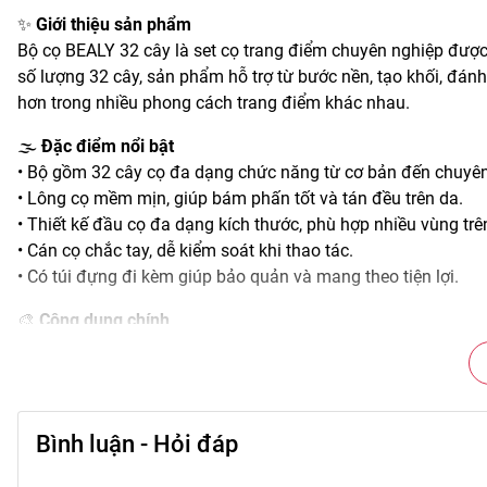
✨
Giới thiệu sản phẩm
Bộ cọ BEALY 32 cây là set cọ trang điểm chuyên nghiệp được t
số lượng 32 cây, sản phẩm hỗ trợ từ bước nền, tạo khối, đánh
hơn trong nhiều phong cách trang điểm khác nhau.
🌫️
Đặc điểm nổi bật
• Bộ gồm 32 cây cọ đa dạng chức năng từ cơ bản đến chuyên
• Lông cọ mềm mịn, giúp bám phấn tốt và tán đều trên da.
• Thiết kế đầu cọ đa dạng kích thước, phù hợp nhiều vùng tr
• Cán cọ chắc tay, dễ kiểm soát khi thao tác.
• Có túi đựng đi kèm giúp bảo quản và mang theo tiện lợi.
🎨
Công dụng chính
• Hỗ trợ tán kem nền, phấn phủ mịn và đều màu.
• Tạo khối, đánh má hồng và bắt sáng chuẩn xác.
• Trang điểm mắt chi tiết với nhiều loại cọ chuyên biệt.
• Giúp thao tác makeup nhanh hơn và chuyên nghiệp hơn.
Bình luận - Hỏi đáp
• Phù hợp sử dụng cho nhiều layout makeup khác nhau.