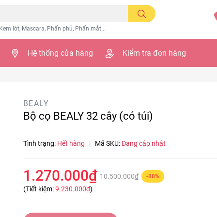
Kem lót, Mascara, Phấn phủ, Phấn mắt...
Hệ thống cửa hàng
Kiểm tra đơn hàng
BEALY
Bộ cọ BEALY 32 cây (có túi)
Tình trạng:
Hết hàng
|
Mã SKU:
Đang cập nhật
1.270.000₫
10.500.000₫
-88%
(Tiết kiệm:
9.230.000₫
)