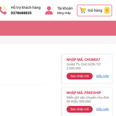
Hỗ trợ khách hàng
Tài khoản
Giỏ hàng
0
0378688835
Đăng nhập
NHẬP MÃ: CHUMIA7
GIẢM 7% CHO ĐƠN TỪ
2.000.000
Sao chép mã
Điều kiện
NHẬP MÃ: FREESHIP
Miễn phí vận chuyển cho đơn
tối thiểu 500.000
Sao chép mã
Điều kiện