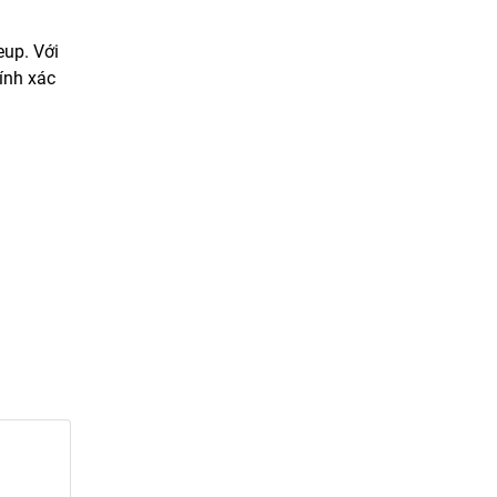
eup. Với
ính xác