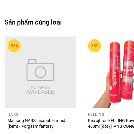
được thiết kế chú trọng vào chất lượng lông cọ và trải nghi
💖
Lời tổng kết ngắn
Sản phẩm cùng loại
Bộ cọ BEALY 32 cây là lựa chọn phù hợp cho nhu cầu makeup 
chuyên nghiệp hơn trong mọi hoàn cảnh.
-88%
-88%
NARS
FELLING
Má hồng NARS insatiable liquid
Keo xịt tóc FELLING Pow
(kem) - #orgasm fantasy
400ml (đỏ) (HÀNG CÔNG