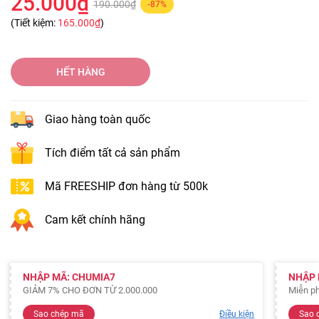
25.000₫
190.000₫
-87%
(Tiết kiệm:
165.000₫
)
HẾT HÀNG
Giao hàng toàn quốc
Tích điểm tất cả sản phẩm
Mã FREESHIP đơn hàng từ 500k
Cam kết chính hãng
NHẬP MÃ: CHUMIA7
NHẬP 
GIẢM 7% CHO ĐƠN TỪ 2.000.000
Miễn ph
Sao chép mã
Điều kiện
Sao 