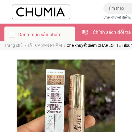
Che khuyết điểm, 
Chính sách đổi trả
Danh mục sản phẩm
Trang chủ
/
TẤT CẢ SẢN PHẨM
/
Che khuyết điểm CHARLOTTE Tilbury 