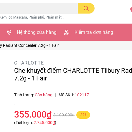
Kem lót, Mascara, Phấn phủ, Phấn mắt...
Hệ thống cửa hàng
Kiểm tra đơn hàng
Radiant Concealer 7.2g - 1 Fair
CHARLOTTE
Che khuyết điểm CHARLOTTE Tilbury Rad
7.2g - 1 Fair
Tình trạng:
Còn hàng
|
Mã SKU:
102117
355.000₫
3.100.000₫
-89%
(Tiết kiệm:
2.745.000₫
)