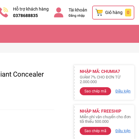
Hỗ trợ khách hàng
Tài khoản
Giỏ hàng
0
0378688835
Đăng nhập
NHẬP MÃ: CHUMIA7
iant Concealer
GIẢM 7% CHO ĐƠN TỪ
2.000.000
Sao chép mã
Điều kiện
NHẬP MÃ: FREESHIP
Miễn phí vận chuyển cho đơn
tối thiểu 500.000
Sao chép mã
Điều kiện