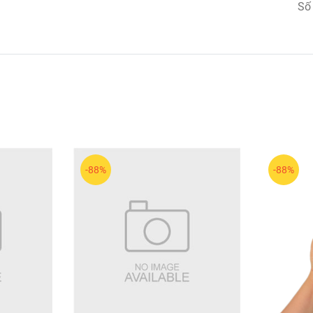
Số
-88%
-88%