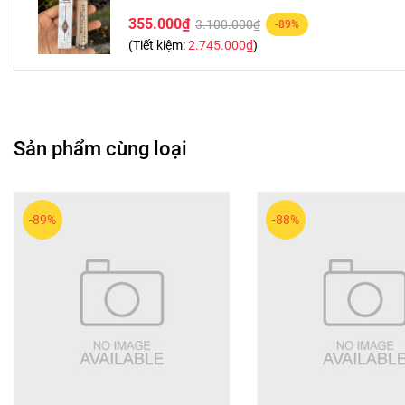
355.000₫
3.100.000₫
-89%
(Tiết kiệm:
2.745.000₫
)
Sản phẩm cùng loại
-89%
-88%