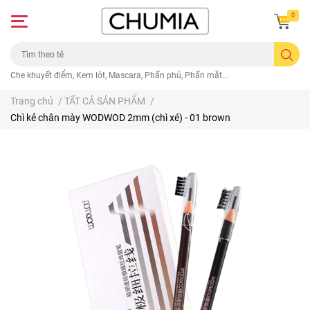
0
Che khuyết điểm, Kem lót, Mascara, Phấn phủ, Phấn mắt...
Trang chủ
/
TẤT CẢ SẢN PHẨM
/
Chì kẻ chân mày WODWOD 2mm (chì xé) - 01 brown