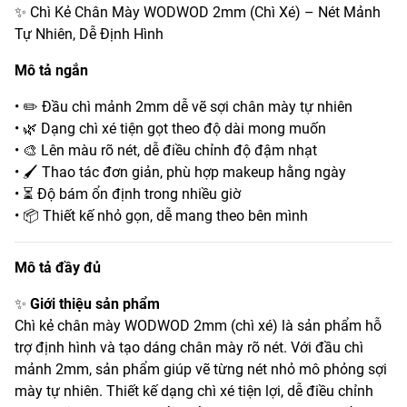
✨ Chì Kẻ Chân Mày WODWOD 2mm (Chì Xé) – Nét Mảnh
Tự Nhiên, Dễ Định Hình
Mô tả ngắn
• ✏️ Đầu chì mảnh 2mm dễ vẽ sợi chân mày tự nhiên
• 🌿 Dạng chì xé tiện gọt theo độ dài mong muốn
• 🎨 Lên màu rõ nét, dễ điều chỉnh độ đậm nhạt
• 🖌️ Thao tác đơn giản, phù hợp makeup hằng ngày
• ⏳ Độ bám ổn định trong nhiều giờ
• 📦 Thiết kế nhỏ gọn, dễ mang theo bên mình
Mô tả đầy đủ
✨
Giới thiệu sản phẩm
Chì kẻ chân mày WODWOD 2mm (chì xé) là sản phẩm hỗ
trợ định hình và tạo dáng chân mày rõ nét. Với đầu chì
mảnh 2mm, sản phẩm giúp vẽ từng nét nhỏ mô phỏng sợi
mày tự nhiên. Thiết kế dạng chì xé tiện lợi, dễ điều chỉnh