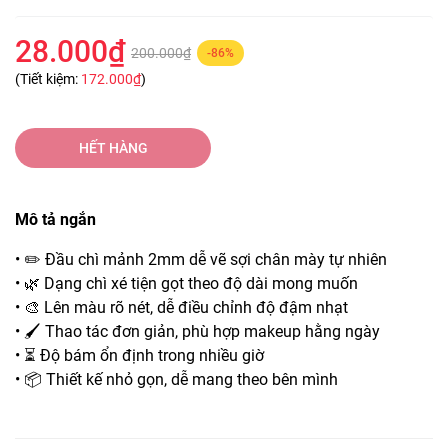
28.000₫
200.000₫
-86%
(Tiết kiệm:
172.000₫
)
HẾT HÀNG
Mô tả ngắn
• ✏️ Đầu chì mảnh 2mm dễ vẽ sợi chân mày tự nhiên
• 🌿 Dạng chì xé tiện gọt theo độ dài mong muốn
• 🎨 Lên màu rõ nét, dễ điều chỉnh độ đậm nhạt
• 🖌️ Thao tác đơn giản, phù hợp makeup hằng ngày
• ⏳ Độ bám ổn định trong nhiều giờ
• 📦 Thiết kế nhỏ gọn, dễ mang theo bên mình