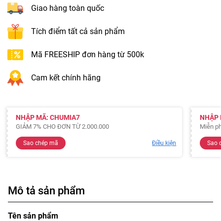
Giao hàng toàn quốc
Tích điểm tất cả sản phẩm
Mã FREESHIP đơn hàng từ 500k
Cam kết chính hãng
NHẬP MÃ: CHUMIA7
NHẬP 
GIẢM 7% CHO ĐƠN TỪ 2.000.000
Miễn ph
Sao chép mã
Điều kiện
Sao 
Mô tả sản phẩm
Tên sản phẩm