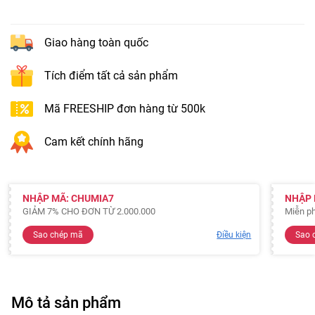
Giao hàng toàn quốc
Tích điểm tất cả sản phẩm
Mã FREESHIP đơn hàng từ 500k
Cam kết chính hãng
NHẬP MÃ: CHUMIA7
NHẬP 
GIẢM 7% CHO ĐƠN TỪ 2.000.000
Miễn ph
Sao chép mã
Điều kiện
Sao 
Mô tả sản phẩm