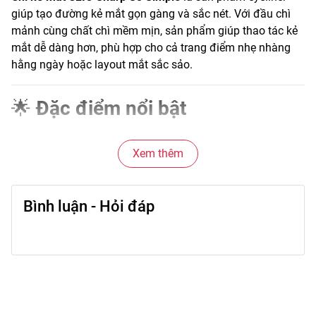
giúp tạo đường kẻ mắt gọn gàng và sắc nét. Với đầu chì
mảnh cùng chất chì mềm mịn, sản phẩm giúp thao tác kẻ
mắt dễ dàng hơn, phù hợp cho cả trang điểm nhẹ nhàng
hằng ngày hoặc layout mắt sắc sảo.
🌟
Đặc điểm nổi bật
• Đầu chì nhỏ giúp kẻ đường eyeliner chính xác.
• Chất chì mềm mịn giúp thao tác dễ dàng trên mí mắt.
Xem thêm
• Lên màu rõ giúp đôi mắt trông nổi bật hơn.
• Dễ điều chỉnh độ đậm của đường kẻ.
• Thiết kế nhỏ gọn, tiện mang theo khi trang điểm.
Bình luận - Hỏi đáp
🎨
Công dụng chính
• Kẻ đường eyeliner giúp định hình đôi mắt.
• Làm nổi bật ánh nhìn khi trang điểm.
• Có thể kẻ sát chân mi để mắt trông sâu hơn.