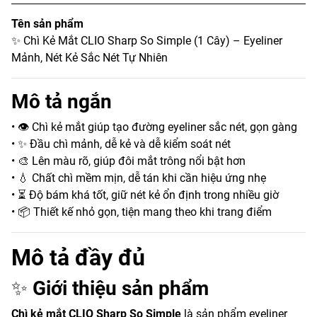
Tên sản phẩm
✨ Chì Kẻ Mắt CLIO Sharp So Simple (1 Cây) – Eyeliner
Mảnh, Nét Kẻ Sắc Nét Tự Nhiên
Mô tả ngắn
• 👁️ Chì kẻ mắt giúp tạo đường eyeliner sắc nét, gọn gàng
• ✨ Đầu chì mảnh, dễ kẻ và dễ kiểm soát nét
• 🎨 Lên màu rõ, giúp đôi mắt trông nổi bật hơn
• 💧 Chất chì mềm mịn, dễ tán khi cần hiệu ứng nhẹ
• ⏳ Độ bám khá tốt, giữ nét kẻ ổn định trong nhiều giờ
• 📦 Thiết kế nhỏ gọn, tiện mang theo khi trang điểm
Mô tả đầy đủ
✨
Giới thiệu sản phẩm
Chì kẻ mắt CLIO Sharp So Simple
là sản phẩm eyeliner