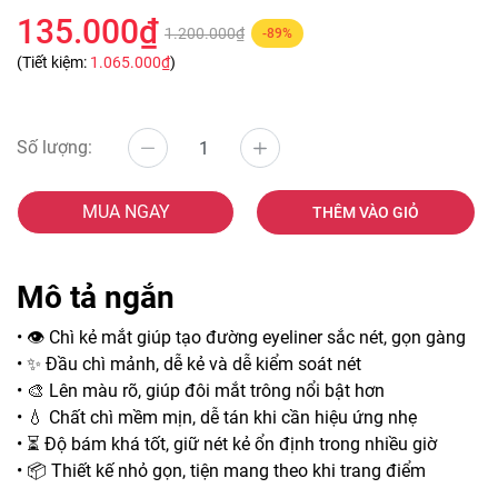
135.000₫
1.200.000₫
-89%
(Tiết kiệm:
1.065.000₫
)
Số lượng:
MUA NGAY
THÊM VÀO GIỎ
Mô tả ngắn
• 👁️ Chì kẻ mắt giúp tạo đường eyeliner sắc nét, gọn gàng
• ✨ Đầu chì mảnh, dễ kẻ và dễ kiểm soát nét
• 🎨 Lên màu rõ, giúp đôi mắt trông nổi bật hơn
• 💧 Chất chì mềm mịn, dễ tán khi cần hiệu ứng nhẹ
• ⏳ Độ bám khá tốt, giữ nét kẻ ổn định trong nhiều giờ
• 📦 Thiết kế nhỏ gọn, tiện mang theo khi trang điểm