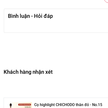
💄 Hướng dẫn sử dụng
Bình luận - Hỏi đáp
Dùng đầu cọ lấy một lượng phấn highlight vừa đủ.
Gõ nhẹ để rũ bỏ phấn thừa.
Tán đều lên gò má, sống mũi, cằm hoặc trán để tạo đi
Vệ sinh cọ định kỳ bằng dung dịch chuyên dụng, để khô
🌷 Đối tượng phù hợp
Dành cho người yêu thích trang điểm, muốn tạo điểm n
Khách hàng nhận xét
Phù hợp cho cả người mới học trang điểm và chuyên v
Lý tưởng cho người tìm kiếm
dụng cụ nhỏ gọn, chất lư
🏷️ Thông tin thương hiệu
Cọ highlight CHICHODO thân đỏ - No.15
CHICHODO là thương hiệu nổi tiếng với các dòng cọ trang đ