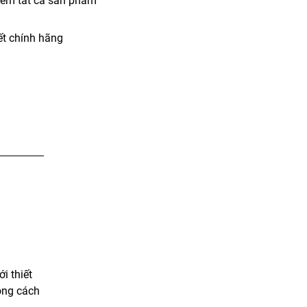
iểm tất cả sản phẩm
t chính hãng
i thiết
ong cách