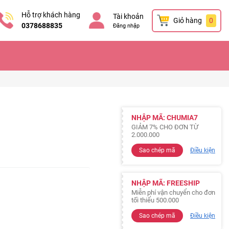
Hỗ trợ khách hàng
Tài khoản
Giỏ hàng
0
0378688835
Đăng nhập
NHẬP MÃ: CHUMIA7
GIẢM 7% CHO ĐƠN TỪ
2.000.000
Sao chép mã
Điều kiện
NHẬP MÃ: FREESHIP
Miễn phí vận chuyển cho đơn
tối thiểu 500.000
Sao chép mã
Điều kiện