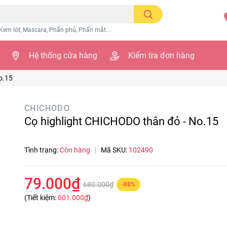
Kem lót, Mascara, Phấn phủ, Phấn mắt...
Hệ thống cửa hàng
Kiểm tra đơn hàng
o.15
CHICHODO
Cọ highlight CHICHODO thân đỏ - No.15
Tình trạng:
Còn hàng
|
Mã SKU:
102490
79.000₫
680.000₫
-88%
(Tiết kiệm:
601.000₫
)