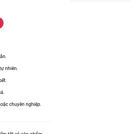
hắn.
tự nhiên.
ết.
á.
hoặc chuyên nghiệp.