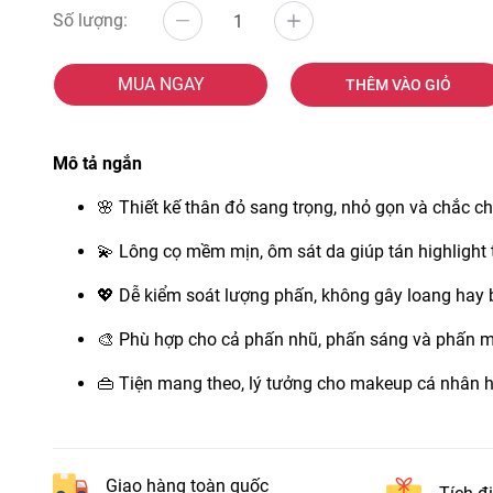
Số lượng:
MUA NGAY
THÊM VÀO GIỎ
Mô tả ngắn
🌸 Thiết kế thân đỏ sang trọng, nhỏ gọn và chắc c
💫 Lông cọ mềm mịn, ôm sát da giúp tán highlight 
💖 Dễ kiểm soát lượng phấn, không gây loang hay b
🎨 Phù hợp cho cả phấn nhũ, phấn sáng và phấn m
👜 Tiện mang theo, lý tưởng cho makeup cá nhân 
Giao hàng toàn quốc