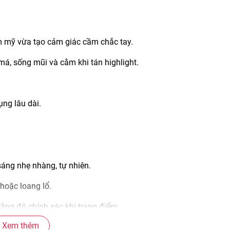
m mỹ vừa tạo cảm giác cầm chắc tay.
má, sống mũi và cằm khi tán highlight.
ụng lâu dài.
 sáng nhẹ nhàng, tự nhiên.
 hoặc loang lổ.
ăng độ chính xác khi trang điểm.
Xem thêm