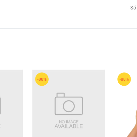
ệc trang điểm trở nên chuyên nghiệp và dễ dàng hơn.
Số
ền.
t cấu chuẩn nhất.
lớp bắt sáng tự nhiên, mịn màng và rạng rỡ suốt cả ngày!
-88%
-88%