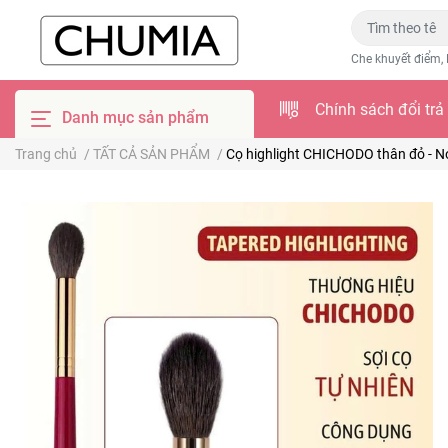
Che khuyết điểm, 
Chính sách đổi trả
Danh mục sản phẩm
Trang chủ
/
TẤT CẢ SẢN PHẨM
/
Cọ highlight CHICHODO thân đỏ - N