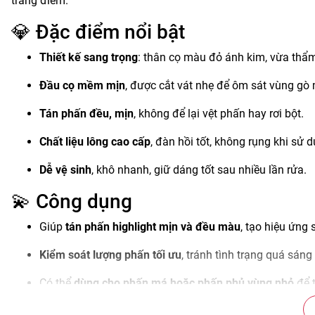
trang điểm.
💎 Đặc điểm nổi bật
Thiết kế sang trọng
: thân cọ màu đỏ ánh kim, vừa thẩ
Đầu cọ mềm mịn
, được cắt vát nhẹ để ôm sát vùng gò 
Tán phấn đều, mịn
, không để lại vệt phấn hay rơi bột.
Chất liệu lông cao cấp
, đàn hồi tốt, không rụng khi sử d
Dễ vệ sinh
, khô nhanh, giữ dáng tốt sau nhiều lần rửa.
💫 Công dụng
Giúp
tán phấn highlight mịn và đều màu
, tạo hiệu ứng
Kiểm soát lượng phấn tối ưu
, tránh tình trạng quá sáng
Có thể
dùng cho phấn má hoặc phấn phủ vùng nhỏ
để t
Phù hợp với cả
makeup cá nhân và chuyên nghiệp
.