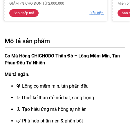
GIẢM 7% CHO ĐƠN TỪ 2.000.000
Miễn ph
Sao chép mã
Điều kiện
Sao 
Mô tả sản phẩm
Cọ Má Hồng CHICHODO Thân Đỏ – Lông Mềm Mịn, Tán
Phấn Đều Tự Nhiên
Mô tả ngắn:
💖 Lông cọ mềm mịn, tán phấn đều
✨ Thiết kế thân đỏ nổi bật, sang trọng
🎯 Tạo hiệu ứng má hồng tự nhiên
🌿 Phù hợp phấn nén & phấn bột