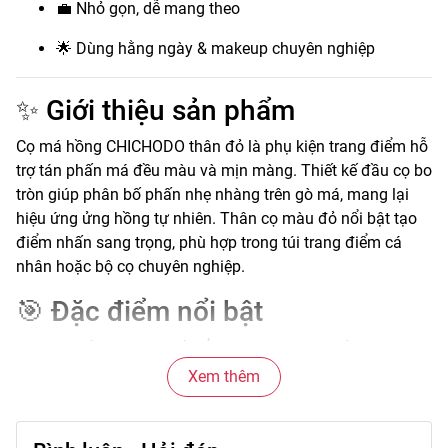
💼 Nhỏ gọn, dễ mang theo
🌟 Dùng hằng ngày & makeup chuyên nghiệp
✨ Giới thiệu sản phẩm
Cọ má hồng CHICHODO thân đỏ là phụ kiện trang điểm hỗ
trợ tán phấn má đều màu và mịn màng. Thiết kế đầu cọ bo
tròn giúp phân bố phấn nhẹ nhàng trên gò má, mang lại
hiệu ứng ửng hồng tự nhiên. Thân cọ màu đỏ nổi bật tạo
điểm nhấn sang trọng, phù hợp trong túi trang điểm cá
nhân hoặc bộ cọ chuyên nghiệp.
🎯 Đặc điểm nổi bật
Lông cọ mềm, độ đàn hồi ổn định giúp tán phấn mượt mà
mà không gây vệt. Đầu cọ có độ xòe vừa phải, hỗ trợ kiểm
Xem thêm
soát lượng phấn khi sử dụng. Thân cọ chắc tay, cân đối,
tạo cảm giác thoải mái khi thao tác. Thiết kế gọn nhẹ, dễ
bảo quản và mang theo.