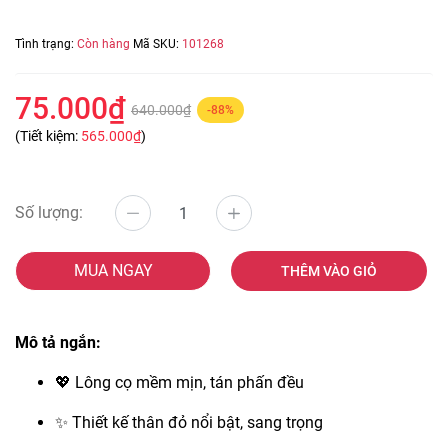
Tình trạng:
Còn hàng
Mã SKU:
101268
75.000₫
640.000₫
-88%
(Tiết kiệm:
565.000₫
)
Số lượng:
MUA NGAY
THÊM VÀO GIỎ
Mô tả ngắn:
💖 Lông cọ mềm mịn, tán phấn đều
✨ Thiết kế thân đỏ nổi bật, sang trọng