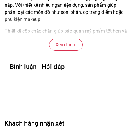
nắp. Với thiết kế nhiều ngăn tiện dụng, sản phẩm giúp
phân loại các món đồ như son, phấn, cọ trang điểm hoặc
phụ kiện makeup.
Thiết kế cốp chắc chắn giúp bảo quản mỹ phẩm tốt hơn và
hạn chế tình trạng thất lạc hoặc hư hỏng khi di chuyển.
Xem thêm
Đây là vật dụng tiện lợi cho cả việc sử dụng hằng ngày
hoặc mang theo khi đi làm, đi du lịch hay trang điểm
chuyên nghiệp.
Bình luận - Hỏi đáp
🌟
Đặc điểm nổi bật
• Thiết kế nhiều ngăn giúp sắp xếp mỹ phẩm gọn gàng.
• Chất liệu chắc chắn giúp bảo quản đồ trang điểm tốt hơn.
• Không gian chứa rộng, phù hợp nhiều loại mỹ phẩm.
• Nắp đóng chắc giúp bảo vệ sản phẩm bên trong.
• Thiết kế tiện mang theo khi di chuyển.
Khách hàng nhận xét