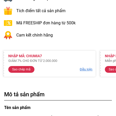
Tích điểm tất cả sản phẩm
Mã FREESHIP đơn hàng từ 500k
Cam kết chính hãng
NHẬP MÃ: CHUMIA7
NHẬP 
GIẢM 7% CHO ĐƠN TỪ 2.000.000
Miễn ph
Sao chép mã
Điều kiện
Sao 
Mô tả sản phẩm
Tên sản phẩm