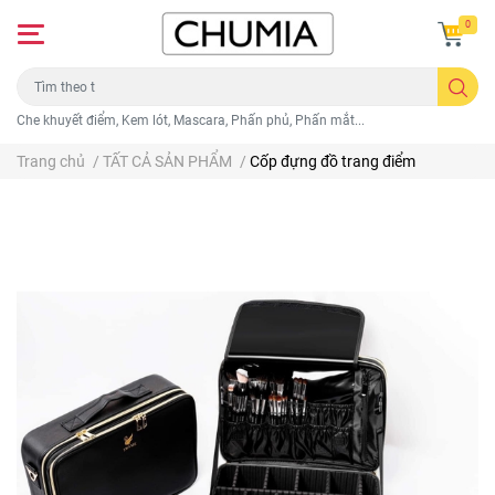
0
Che khuyết điểm, Kem lót, Mascara, Phấn phủ, Phấn mắt...
Trang chủ
/
TẤT CẢ SẢN PHẨM
/
Cốp đựng đồ trang điểm