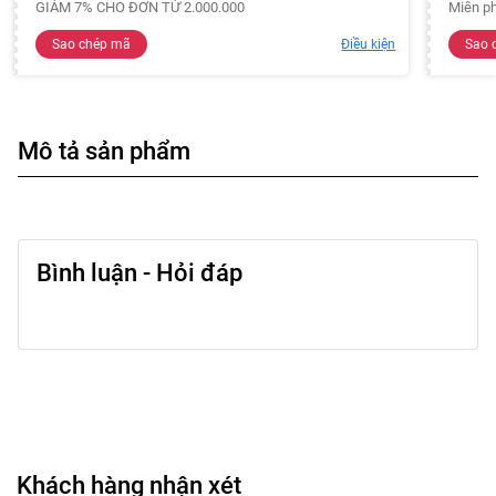
GIẢM 7% CHO ĐƠN TỪ 2.000.000
Miễn ph
Sao chép mã
Điều kiện
Sao 
Mô tả sản phẩm
Bình luận - Hỏi đáp
Khách hàng nhận xét