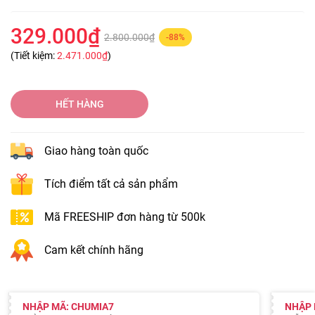
329.000₫
2.800.000₫
-88%
(Tiết kiệm:
2.471.000₫
)
HẾT HÀNG
Giao hàng toàn quốc
Tích điểm tất cả sản phẩm
Mã FREESHIP đơn hàng từ 500k
Cam kết chính hãng
NHẬP MÃ: CHUMIA7
NHẬP 