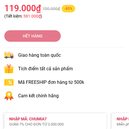
119.000₫
700.000₫
-83%
(Tiết kiệm:
581.000₫
)
HẾT HÀNG
Giao hàng toàn quốc
Tích điểm tất cả sản phẩm
Mã FREESHIP đơn hàng từ 500k
Cam kết chính hãng
NHẬP MÃ: CHUMIA7
NHẬP 
GIẢM 7% CHO ĐƠN TỪ 2.000.000
Miễn ph