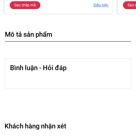
Sao chép mã
Điều kiện
Sao 
Mô tả sản phẩm
Bình luận - Hỏi đáp
Khách hàng nhận xét