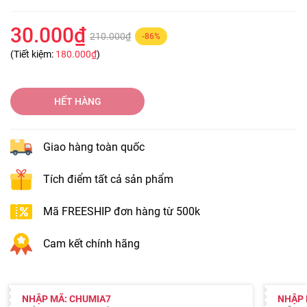
30.000₫
210.000₫
-86%
(Tiết kiệm:
180.000₫
)
HẾT HÀNG
Giao hàng toàn quốc
Tích điểm tất cả sản phẩm
Mã FREESHIP đơn hàng từ 500k
Cam kết chính hãng
NHẬP MÃ: CHUMIA7
NHẬP 