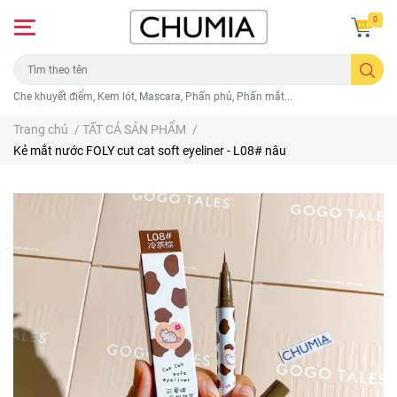
0
Che khuyết điểm, Kem lót, Mascara, Phấn phủ, Phấn mắt...
Trang chủ
/
TẤT CẢ SẢN PHẨM
/
Kẻ mắt nước FOLY cut cat soft eyeliner - L08# nâu