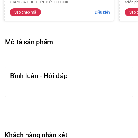
GIẢM 7% CHO ĐƠN TỪ 2.000.000
Miễn ph
Sao chép mã
Điều kiện
Sao 
Mô tả sản phẩm
Bình luận - Hỏi đáp
Khách hàng nhận xét