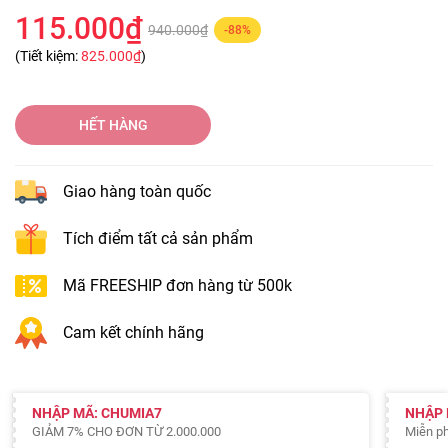
115.000₫
940.000₫
-88%
(Tiết kiệm:
825.000₫
)
HẾT HÀNG
Giao hàng toàn quốc
Tích điểm tất cả sản phẩm
Mã FREESHIP đơn hàng từ 500k
Cam kết chính hãng
NHẬP MÃ: CHUMIA7
NHẬP 
GIẢM 7% CHO ĐƠN TỪ 2.000.000
Miễn ph