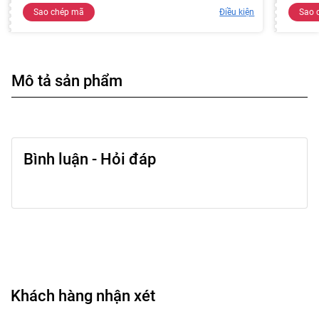
Sao chép mã
Điều kiện
Sao 
Mô tả sản phẩm
Bình luận - Hỏi đáp
Khách hàng nhận xét