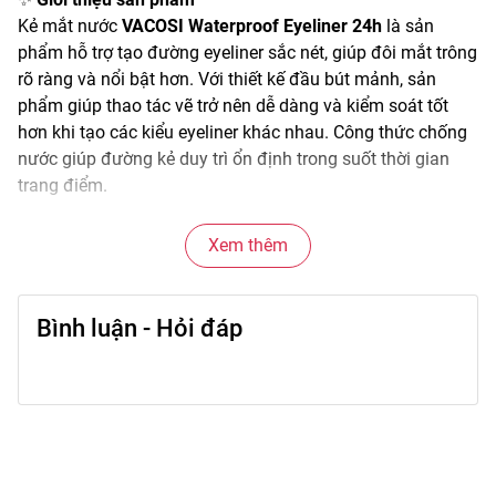
Kẻ mắt nước
VACOSI Waterproof Eyeliner 24h
là sản
phẩm hỗ trợ tạo đường eyeliner sắc nét, giúp đôi mắt trông
rõ ràng và nổi bật hơn. Với thiết kế đầu bút mảnh, sản
phẩm giúp thao tác vẽ trở nên dễ dàng và kiểm soát tốt
hơn khi tạo các kiểu eyeliner khác nhau. Công thức chống
nước giúp đường kẻ duy trì ổn định trong suốt thời gian
trang điểm.
🌫️
Đặc điểm nổi bật
Xem thêm
• Đầu bút mảnh giúp vẽ đường eyeliner chính xác.
• Mực lên màu rõ nét, dễ tạo điểm nhấn cho vùng mắt.
• Công thức chống nước giúp hạn chế lem trong quá trình
Bình luận - Hỏi đáp
sử dụng.
• Dễ thao tác, phù hợp nhiều phong cách trang điểm.
• Thiết kế dạng bút tiện lợi, dễ mang theo.
🎨
Công dụng chính
• Tạo đường kẻ mắt sắc nét và gọn gàng.
• Giúp đôi mắt trông rõ và nổi bật hơn.