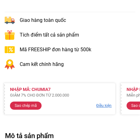
Giao hàng toàn quốc
Tích điểm tất cả sản phẩm
Mã FREESHIP đơn hàng từ 500k
Cam kết chính hãng
NHẬP MÃ: CHUMIA7
NHẬP 
GIẢM 7% CHO ĐƠN TỪ 2.000.000
Miễn ph
Sao chép mã
Điều kiện
Sao 
Mô tả sản phẩm