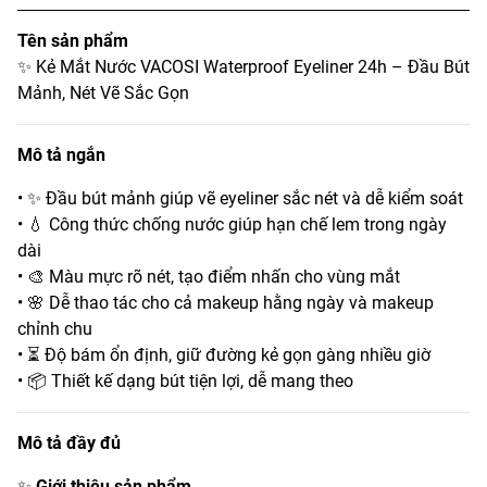
Tên sản phẩm
✨ Kẻ Mắt Nước VACOSI Waterproof Eyeliner 24h – Đầu Bút
Mảnh, Nét Vẽ Sắc Gọn
Mô tả ngắn
• ✨ Đầu bút mảnh giúp vẽ eyeliner sắc nét và dễ kiểm soát
• 💧 Công thức chống nước giúp hạn chế lem trong ngày
dài
• 🎨 Màu mực rõ nét, tạo điểm nhấn cho vùng mắt
• 🌸 Dễ thao tác cho cả makeup hằng ngày và makeup
chỉnh chu
• ⏳ Độ bám ổn định, giữ đường kẻ gọn gàng nhiều giờ
• 📦 Thiết kế dạng bút tiện lợi, dễ mang theo
Mô tả đầy đủ
✨
Giới thiệu sản phẩm