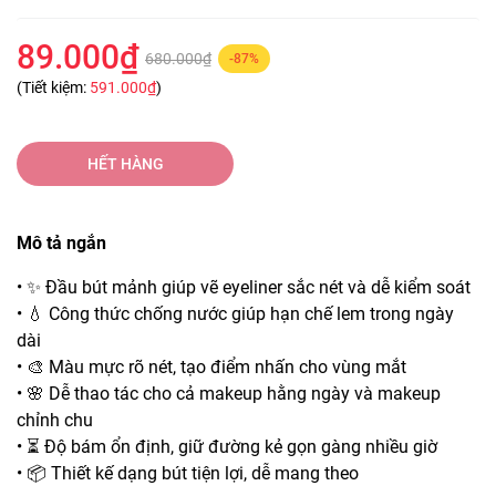
89.000₫
680.000₫
-87%
(Tiết kiệm:
591.000₫
)
HẾT HÀNG
Mô tả ngắn
• ✨ Đầu bút mảnh giúp vẽ eyeliner sắc nét và dễ kiểm soát
• 💧 Công thức chống nước giúp hạn chế lem trong ngày
dài
• 🎨 Màu mực rõ nét, tạo điểm nhấn cho vùng mắt
• 🌸 Dễ thao tác cho cả makeup hằng ngày và makeup
chỉnh chu
• ⏳ Độ bám ổn định, giữ đường kẻ gọn gàng nhiều giờ
• 📦 Thiết kế dạng bút tiện lợi, dễ mang theo