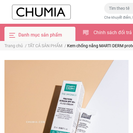
Che khuyết điểm, 
Chính sách đổi trả
Danh mục sản phẩm
Trang chủ
/
TẤT CẢ SẢN PHẨM
/
Kem chống nắng MARTI DERM proteo