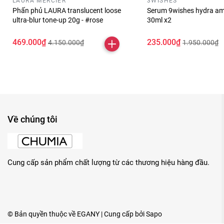
LAURA MERCIER
3WISHES
Phấn phủ LAURA translucent loose
Serum 9wishes hydra am
ultra-blur tone-up 20g - #rose
30ml x2
469.000₫
235.000₫
4.150.000₫
1.950.000₫
Về chúng tôi
Cung cấp sản phẩm chất lượng từ các thương hiệu hàng đầu.
© Bản quyền thuộc về
EGANY
| Cung cấp bởi
Sapo