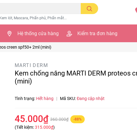
Kem lót, Mascara, Phấn phủ, Phấn mắt...
Hệ thống cửa hàng
Kiểm tra đơn hàng
s creen spf50+ 2ml (mini)
MARTI DERM
Kem chống nắng MARTI DERM proteos cr
(mini)
Tình trạng:
Hết hàng
|
Mã SKU:
Đang cập nhật
45.000₫
360.000₫
-88%
(Tiết kiệm:
315.000₫
)