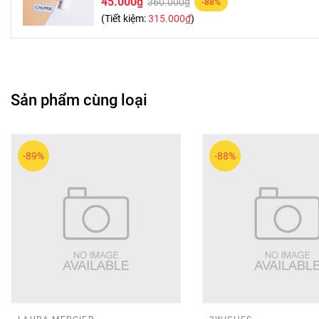
45.000₫
360.000₫
-88%
(Tiết kiệm:
315.000₫
)
Sản phẩm cùng loại
-89%
-88%