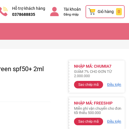
Hỗ trợ khách hàng
Tài khoản
Giỏ hàng
0
0378688835
Đăng nhập
NHẬP MÃ: CHUMIA7
een spf50+ 2ml
GIẢM 7% CHO ĐƠN TỪ
2.000.000
Sao chép mã
Điều kiện
NHẬP MÃ: FREESHIP
Miễn phí vận chuyển cho đơn
tối thiểu 500.000
Sao chép mã
Điều kiện