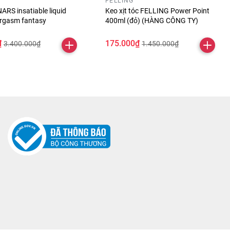
FELLING
ARS insatiable liquid
Keo xịt tóc FELLING Power Point
orgasm fantasy
400ml (đỏ) (HÀNG CÔNG TY)
₫
175.000₫
3.400.000₫
1.450.000₫