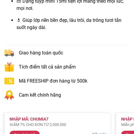
👜 Dạng tuýp mini 15ml tiện lợi mang theo mọi lúc,
mọi nơi.
💄 Giúp lớp nền bền đẹp, lâu trôi, da trông tươi tắn
suốt ngày dài.
Giao hàng toàn quốc
Tích điểm tất cả sản phẩm
Mã FREESHIP đơn hàng từ 500k
Cam kết chính hãng
NHẬP MÃ: CHUMIA7
NHẬP 
GIẢM 7% CHO ĐƠN TỪ 2.000.000
Miễn ph