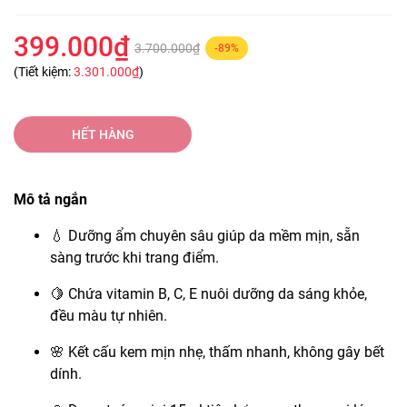
399.000₫
3.700.000₫
-89%
(Tiết kiệm:
3.301.000₫
)
HẾT HÀNG
Mô tả ngắn
💧 Dưỡng ẩm chuyên sâu giúp da mềm mịn, sẵn
sàng trước khi trang điểm.
🍋 Chứa vitamin B, C, E nuôi dưỡng da sáng khỏe,
đều màu tự nhiên.
🌸 Kết cấu kem mịn nhẹ, thấm nhanh, không gây bết
dính.