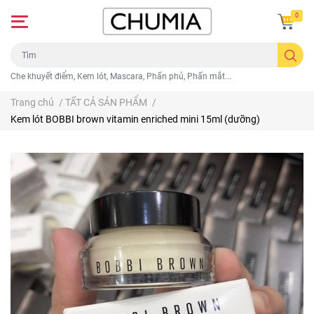
0
Che khuyết điểm, Kem lót, Mascara, Phấn phủ, Phấn mắt...
Trang chủ
/
TẤT CẢ SẢN PHẨM
/
Kem lót BOBBI brown vitamin enriched mini 15ml (dưỡng)