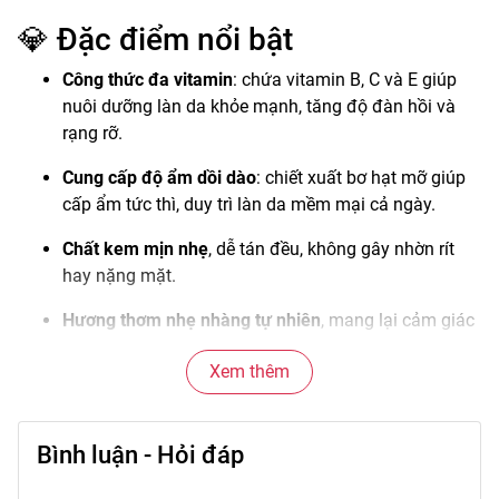
💎 Đặc điểm nổi bật
Công thức đa vitamin
: chứa vitamin B, C và E giúp
nuôi dưỡng làn da khỏe mạnh, tăng độ đàn hồi và
rạng rỡ.
Cung cấp độ ẩm dồi dào
: chiết xuất bơ hạt mỡ giúp
cấp ẩm tức thì, duy trì làn da mềm mại cả ngày.
Chất kem mịn nhẹ
, dễ tán đều, không gây nhờn rít
hay nặng mặt.
Hương thơm nhẹ nhàng tự nhiên
, mang lại cảm giác
thư giãn khi sử dụng.
Xem thêm
Bao bì dạng tuýp mini tiện dụng
, phù hợp cho việc
mang theo khi đi làm, đi học hoặc du lịch.
Bình luận - Hỏi đáp
🌼 Công dụng chính