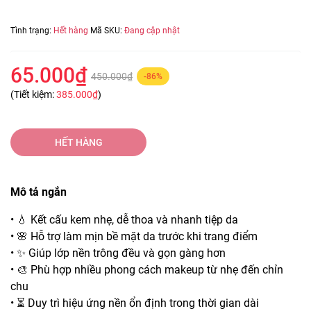
Tình trạng:
Hết hàng
Mã SKU:
Đang cập nhật
65.000₫
450.000₫
-86%
(Tiết kiệm:
385.000₫
)
HẾT HÀNG
Mô tả ngắn
• 💧 Kết cấu kem nhẹ, dễ thoa và nhanh tiệp da
• 🌸 Hỗ trợ làm mịn bề mặt da trước khi trang điểm
• ✨ Giúp lớp nền trông đều và gọn gàng hơn
• 🎨 Phù hợp nhiều phong cách makeup từ nhẹ đến chỉn
chu
• ⏳ Duy trì hiệu ứng nền ổn định trong thời gian dài