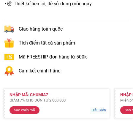
• 📦 Thiết kế tiện lợi, dễ sử dụng mỗi ngày
Giao hàng toàn quốc
Tích điểm tất cả sản phẩm
Mã FREESHIP đơn hàng từ 500k
Cam kết chính hãng
NHẬP MÃ: CHUMIA7
NHẬP 
GIẢM 7% CHO ĐƠN TỪ 2.000.000
Miễn ph
Sao chép mã
Điều kiện
Sao 