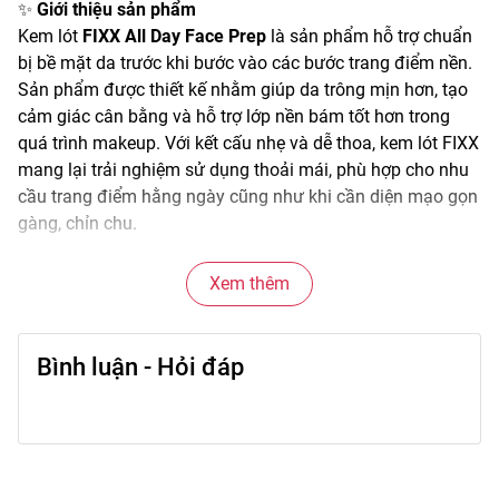
✨
Giới thiệu sản phẩm
Kem lót
FIXX All Day Face Prep
là sản phẩm hỗ trợ chuẩn
bị bề mặt da trước khi bước vào các bước trang điểm nền.
Sản phẩm được thiết kế nhằm giúp da trông mịn hơn, tạo
cảm giác cân bằng và hỗ trợ lớp nền bám tốt hơn trong
quá trình makeup. Với kết cấu nhẹ và dễ thoa, kem lót FIXX
mang lại trải nghiệm sử dụng thoải mái, phù hợp cho nhu
cầu trang điểm hằng ngày cũng như khi cần diện mạo gọn
gàng, chỉn chu.
🌫️
Đặc điểm nổi bật
Xem thêm
• Kết cấu kem mịn, dễ tán và nhanh thấm trên da.
• Hỗ trợ làm phẳng bề mặt da, hạn chế cảm giác sần.
• Tạo lớp nền đệm mỏng giúp thao tác makeup thuận tiện
Bình luận - Hỏi đáp
hơn.
• Không gây cảm giác nặng hay bết khi sử dụng.
• Thiết kế bao bì gọn gàng, tiện mang theo khi di chuyển.
🎨
Công dụng chính