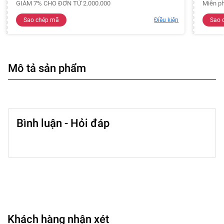
GIẢM 7% CHO ĐƠN TỪ 2.000.000
Miễn ph
Sao chép mã
Điều kiện
Sao 
Mô tả sản phẩm
Bình luận - Hỏi đáp
Khách hàng nhận xét