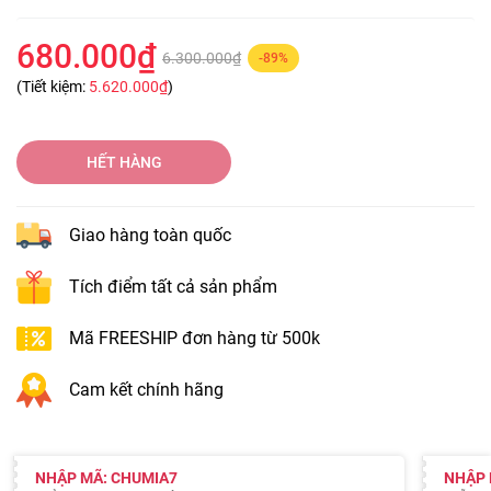
680.000₫
6.300.000₫
-89%
(Tiết kiệm:
5.620.000₫
)
HẾT HÀNG
Giao hàng toàn quốc
Tích điểm tất cả sản phẩm
Mã FREESHIP đơn hàng từ 500k
Cam kết chính hãng
NHẬP MÃ: CHUMIA7
NHẬP 