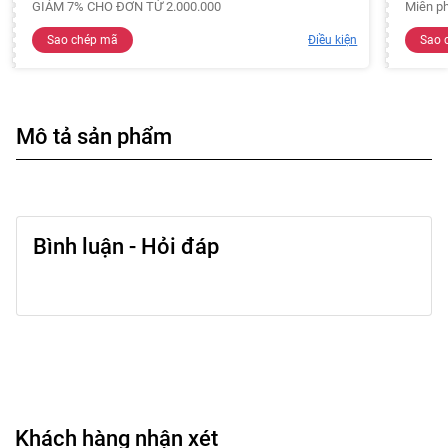
GIẢM 7% CHO ĐƠN TỪ 2.000.000
Miễn ph
Sao chép mã
Điều kiện
Sao 
Mô tả sản phẩm
Bình luận - Hỏi đáp
Khách hàng nhận xét