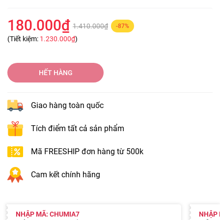
180.000₫
1.410.000₫
-87%
(Tiết kiệm:
1.230.000₫
)
HẾT HÀNG
Giao hàng toàn quốc
Tích điểm tất cả sản phẩm
Mã FREESHIP đơn hàng từ 500k
Cam kết chính hãng
NHẬP MÃ: CHUMIA7
NHẬP 