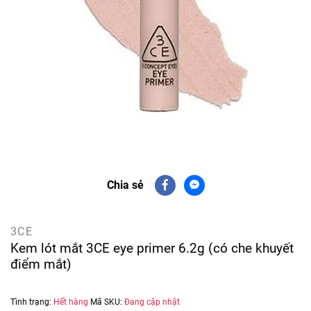
Chia sẻ
3CE
Kem lót mắt 3CE eye primer 6.2g (có che khuyết
điểm mắt)
Tình trạng:
Hết hàng
Mã SKU:
Đang cập nhật