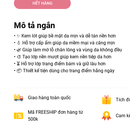
HẾT HÀNG
Mô tả ngắn
• ✨ Kem lót giúp bề mặt da mịn và dễ tán nền hơn
• 💧 Hỗ trợ cấp ẩm giúp da mềm mại và căng mịn
• 🌿 Giúp làm mờ lỗ chân lông và vùng da không đều
• 🎨 Tạo lớp nền mượt giúp kem nền tiệp da hơn
• ⏳ Hỗ trợ lớp trang điểm bám và giữ lâu hơn
• 📦 Thiết kế tiện dùng cho trang điểm hằng ngày
Giao hàng toàn quốc
Tích đ
Mã FREESHIP đơn hàng từ
Cam kế
500k