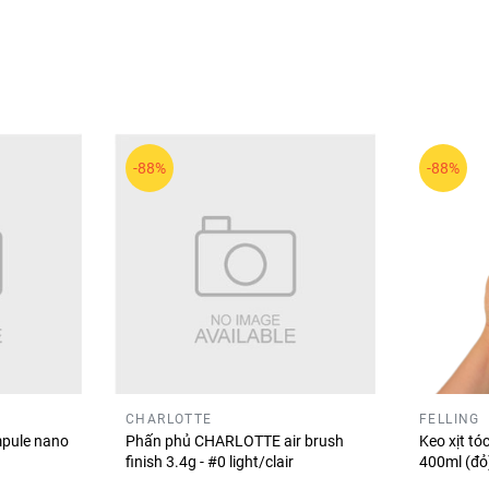
-88%
-88%
ẩm trang điểm và chăm sóc da được phát triển với công thức k
ày.
uẩn bị giúp làn da mịn màng và hỗ trợ lớp nền bền đẹp hơn khi
CHARLOTTE
FELLING
pule nano
Phấn phủ CHARLOTTE air brush
Keo xịt t
finish 3.4g - #0 light/clair
400ml (đ