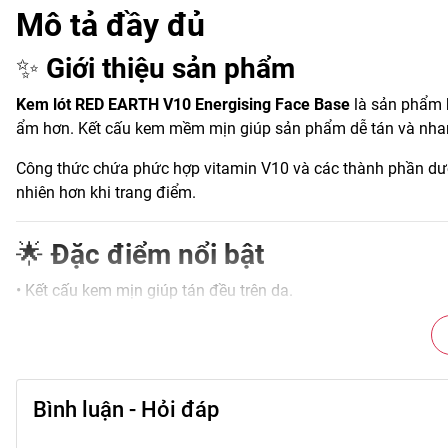
Mô tả đầy đủ
✨
Giới thiệu sản phẩm
Kem lót RED EARTH V10 Energising Face Base
là sản phẩm h
ẩm hơn. Kết cấu kem mềm mịn giúp sản phẩm dễ tán và nhanh 
Công thức chứa phức hợp vitamin V10 và các thành phần dưỡ
nhiên hơn khi trang điểm.
🌟
Đặc điểm nổi bật
• Kết cấu kem mịn giúp tán đều trên da.
• Hỗ trợ làm mịn bề mặt da và lỗ chân lông.
• Cung cấp độ ẩm giúp da mềm mại và căng mịn.
• Giúp lớp nền tiệp vào da và trông tự nhiên hơn.
• Phù hợp nhiều loại da.
Bình luận - Hỏi đáp