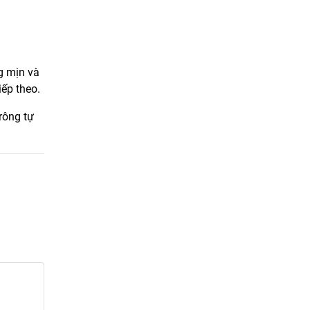
g mịn và
ếp theo.
rông tự