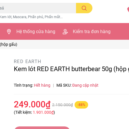
Kem lót, Mascara, Phấn phủ, Phấn mắt...
Hệ thống cửa hàng
Kiểm tra đơn hàng
(hộp gấu)
RED EARTH
Kem lót RED EARTH butterbear 50g (hộp 
Tình trạng:
Hết hàng
|
Mã SKU:
Đang cập nhật
249.000₫
2.150.000₫
-88%
(Tiết kiệm:
1.901.000₫
)