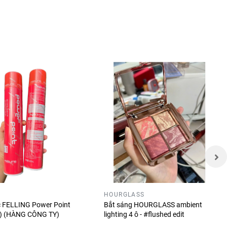
ết hợp
 trang
HOURGLASS
óc FELLING Power Point
Bắt sáng HOURGLASS ambient
ỏ) (HÀNG CÔNG TY)
lighting 4 ô - #flushed edit