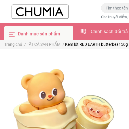
Che khuyết điểm, 
Chính sách đổi trả
Danh mục sản phẩm
Trang chủ
/
TẤT CẢ SẢN PHẨM
/
Kem lót RED EARTH butterbear 50g 