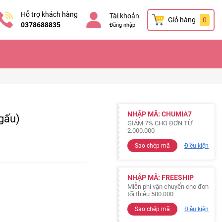
Hỗ trợ khách hàng
Tài khoản
Giỏ hàng
0
0378688835
Đăng nhập
NHẬP MÃ: CHUMIA7
gấu)
GIẢM 7% CHO ĐƠN TỪ
2.000.000
Sao chép mã
Điều kiện
NHẬP MÃ: FREESHIP
Miễn phí vận chuyển cho đơn
tối thiểu 500.000
Sao chép mã
Điều kiện