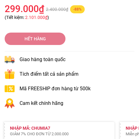
299.000₫
2.400.000₫
-88%
(Tiết kiệm:
2.101.000₫
)
HẾT HÀNG
Giao hàng toàn quốc
Tích điểm tất cả sản phẩm
Mã FREESHIP đơn hàng từ 500k
Cam kết chính hãng
NHẬP MÃ: CHUMIA7
NHẬP 
GIẢM 7% CHO ĐƠN TỪ 2.000.000
Miễn ph