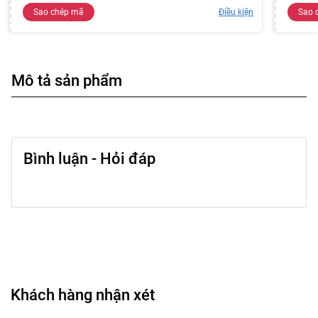
Sao chép mã
Điều kiện
Sao 
Mô tả sản phẩm
Bình luận - Hỏi đáp
Khách hàng nhận xét