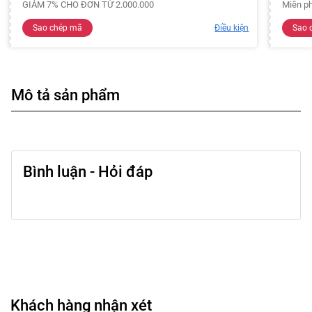
GIẢM 7% CHO ĐƠN TỪ 2.000.000
Miễn ph
Sao chép mã
Điều kiện
Sao 
Mô tả sản phẩm
Bình luận - Hỏi đáp
Khách hàng nhận xét