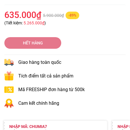
635.000₫
5.900.000₫
-89%
(Tiết kiệm:
5.265.000₫
)
HẾT HÀNG
Giao hàng toàn quốc
Tích điểm tất cả sản phẩm
Mã FREESHIP đơn hàng từ 500k
Cam kết chính hãng
NHẬP MÃ: CHUMIA7
NHẬP 