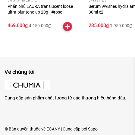
LAURA MERCIER
3WISHES
Phấn phủ LAURA translucent loose
Serum 9wishes hydra am
ultra-blur tone-up 20g - #rose
30ml x2
469.000₫
235.000₫
4.150.000₫
1.950.000₫
Về chúng tôi
Cung cấp sản phẩm chất lượng từ các thương hiệu hàng đầu.
© Bản quyền thuộc về
EGANY
| Cung cấp bởi
Sapo