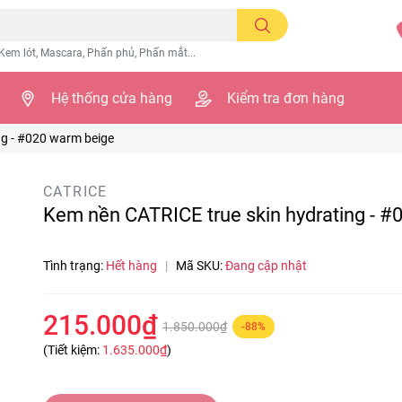
Kem lót, Mascara, Phấn phủ, Phấn mắt...
Hệ thống cửa hàng
Kiểm tra đơn hàng
ng - #020 warm beige
CATRICE
Kem nền CATRICE true skin hydrating - #
Tình trạng:
Hết hàng
|
Mã SKU:
Đang cập nhật
215.000₫
1.850.000₫
-88%
(Tiết kiệm:
1.635.000₫
)