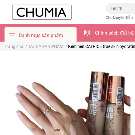
Che khuyết điểm, 
Chính sách đổi trả
Danh mục sản phẩm
Trang chủ
/
TẤT CẢ SẢN PHẨM
/
Kem nền CATRICE true skin hydrati