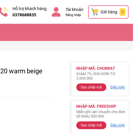
Hỗ trợ khách hàng
Tài khoản
Giỏ hàng
0
0378688835
Đăng nhập
NHẬP MÃ: CHUMIA7
020 warm beige
GIẢM 7% CHO ĐƠN TỪ
2.000.000
Sao chép mã
Điều kiện
NHẬP MÃ: FREESHIP
Miễn phí vận chuyển cho đơn
tối thiểu 500.000
Sao chép mã
Điều kiện