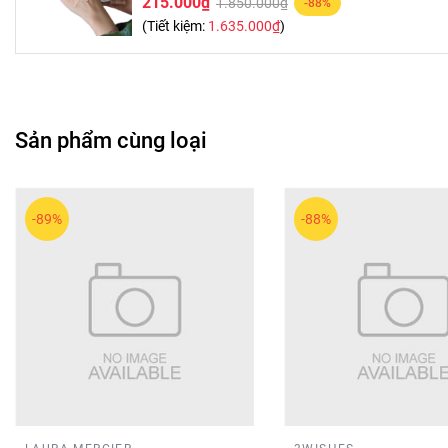
215.000₫
1.850.000₫
-88%
(Tiết kiệm:
1.635.000₫
)
Sản phẩm cùng loại
-89%
-88%