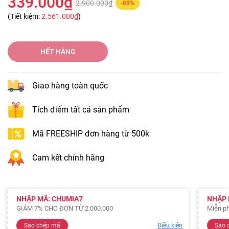
339.000₫
2.900.000₫
-88%
(Tiết kiệm:
2.561.000₫
)
HẾT HÀNG
Giao hàng toàn quốc
Tích điểm tất cả sản phẩm
Mã FREESHIP đơn hàng từ 500k
Cam kết chính hãng
NHẬP MÃ: CHUMIA7
NHẬP 
GIẢM 7% CHO ĐƠN TỪ 2.000.000
Miễn ph
Sao chép mã
Điều kiện
Sao 