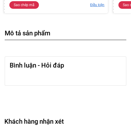
Sao chép mã
Điều kiện
Sao 
Mô tả sản phẩm
Bình luận - Hỏi đáp
Khách hàng nhận xét