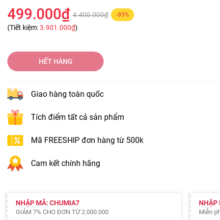
499.000₫
4.400.000₫
-89%
(Tiết kiệm:
3.901.000₫
)
HẾT HÀNG
Giao hàng toàn quốc
Tích điểm tất cả sản phẩm
Mã FREESHIP đơn hàng từ 500k
Cam kết chính hãng
NHẬP MÃ: CHUMIA7
NHẬP 
GIẢM 7% CHO ĐƠN TỪ 2.000.000
Miễn ph