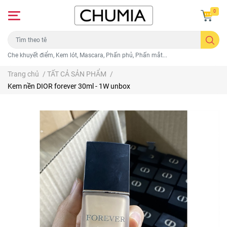
0
Che khuyết điểm, Kem lót, Mascara, Phấn phủ, Phấn mắt...
Trang chủ
/
TẤT CẢ SẢN PHẨM
/
Kem nền DIOR forever 30ml - 1W unbox