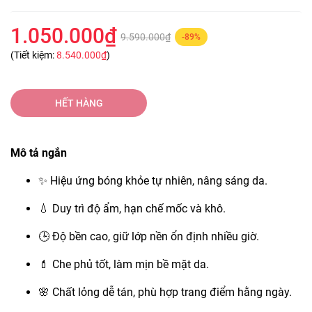
1.050.000₫
9.590.000₫
-89%
(Tiết kiệm:
8.540.000₫
)
HẾT HÀNG
Mô tả ngắn
✨ Hiệu ứng bóng khỏe tự nhiên, nâng sáng da.
💧 Duy trì độ ẩm, hạn chế mốc và khô.
🕒 Độ bền cao, giữ lớp nền ổn định nhiều giờ.
💄 Che phủ tốt, làm mịn bề mặt da.
🌸 Chất lỏng dễ tán, phù hợp trang điểm hằng ngày.