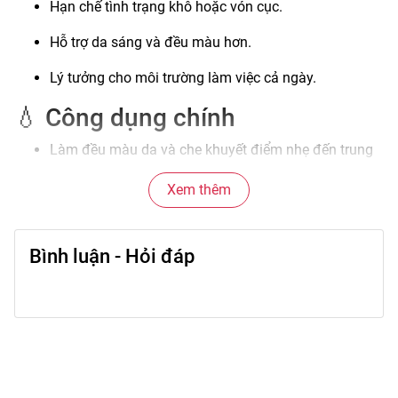
Hạn chế tình trạng khô hoặc vón cục.
Hỗ trợ da sáng và đều màu hơn.
Lý tưởng cho môi trường làm việc cả ngày.
💧 Công dụng chính
Làm đều màu da và che khuyết điểm nhẹ đến trung
bình.
Xem thêm
Duy trì độ ẩm giúp da mịn và mềm.
Hạn chế tình trạng nền bị xỉn.
Bình luận - Hỏi đáp
Tạo độ bóng nhẹ giúp da trông rạng rỡ hơn.
Giúp lớp trang điểm bám lâu.
💄 Hướng dẫn sử dụng
Lắc nhẹ chai trước khi dùng.