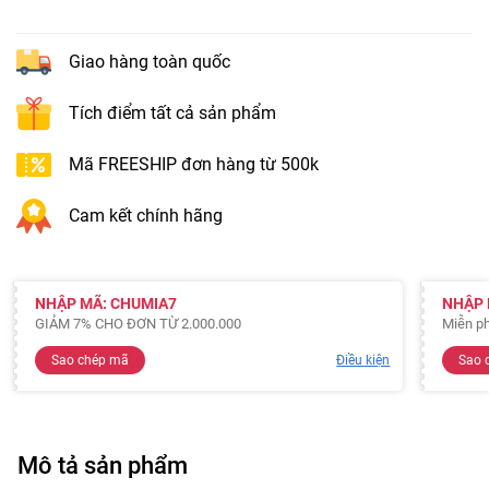
Giao hàng toàn quốc
Tích điểm tất cả sản phẩm
Mã FREESHIP đơn hàng từ 500k
Cam kết chính hãng
NHẬP MÃ: CHUMIA7
NHẬP 
GIẢM 7% CHO ĐƠN TỪ 2.000.000
Miễn ph
Sao chép mã
Điều kiện
Sao 
Mô tả sản phẩm