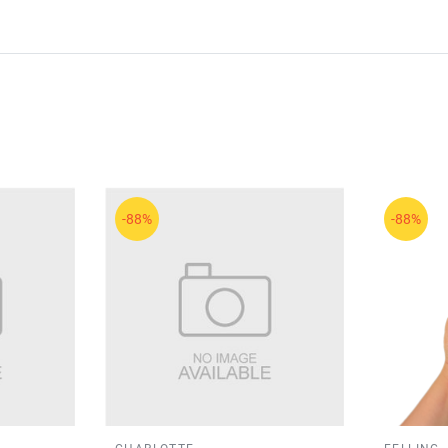
 bật với các dòng sản phẩm nền chất lượng cao, được tin dùn
ộc cho lớp nền bền đẹp, ổn định và chuyên nghiệp.
p nền lì mịn, che phủ cao và kiểm soát dầu hiệu quả suốt ngà
-88%
-88%