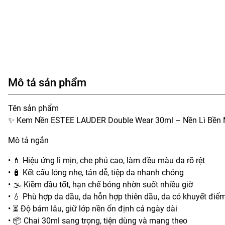
Mô tả sản phẩm
Tên sản phẩm
✨ Kem Nền ESTEE LAUDER Double Wear 30ml – Nền Lì Bền 
Mô tả ngắn
• 💄 Hiệu ứng lì mịn, che phủ cao, làm đều màu da rõ rệt
• 🧴 Kết cấu lỏng nhẹ, tán dễ, tiệp da nhanh chóng
• 🌫️ Kiềm dầu tốt, hạn chế bóng nhờn suốt nhiều giờ
• 💧 Phù hợp da dầu, da hỗn hợp thiên dầu, da có khuyết điể
• ⏳ Độ bám lâu, giữ lớp nền ổn định cả ngày dài
• 📦 Chai 30ml sang trọng, tiện dùng và mang theo