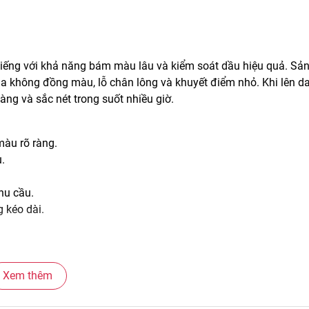
iếng với khả năng bám màu lâu và kiểm soát dầu hiệu quả. Sả
da không đồng màu, lỗ chân lông và khuyết điểm nhỏ. Khi lên da
àng và sắc nét trong suốt nhiều giờ.
màu rõ ràng.
.
hu cầu.
g kéo dài.
Xem thêm