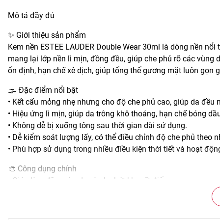
Mô tả đầy đủ
✨ Giới thiệu sản phẩm
Kem nền ESTEE LAUDER Double Wear 30ml là dòng nền nổi t
mang lại lớp nền lì mịn, đồng đều, giúp che phủ rõ các vùng 
ổn định, hạn chế xê dịch, giúp tổng thể gương mặt luôn gọn g
🌫️ Đặc điểm nổi bật
• Kết cấu mỏng nhẹ nhưng cho độ che phủ cao, giúp da đều 
• Hiệu ứng lì mịn, giúp da trông khô thoáng, hạn chế bóng dầu
• Không dễ bị xuống tông sau thời gian dài sử dụng.
• Dễ kiểm soát lượng lấy, có thể điều chỉnh độ che phủ theo n
• Phù hợp sử dụng trong nhiều điều kiện thời tiết và hoạt độn
🎨 Công dụng chính
• Giúp làm đều màu da và che bớt khuyết điểm.
• Kiểm soát lượng dầu thừa trên bề mặt da.
• Giữ lớp nền ổn định, hạn chế trôi và lem khi vận động.
• Tạo hiệu ứng gương mặt gọn gàng, sắc nét hơn.