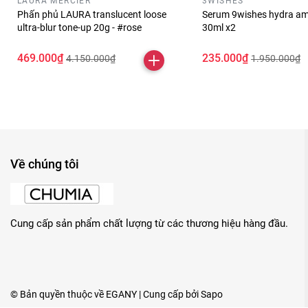
LAURA MERCIER
3WISHES
Phấn phủ LAURA translucent loose
Serum 9wishes hydra am
ultra-blur tone-up 20g - #rose
30ml x2
469.000₫
235.000₫
4.150.000₫
1.950.000₫
Về chúng tôi
Cung cấp sản phẩm chất lượng từ các thương hiệu hàng đầu.
© Bản quyền thuộc về
EGANY
| Cung cấp bởi
Sapo