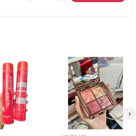
g trên
y dài.