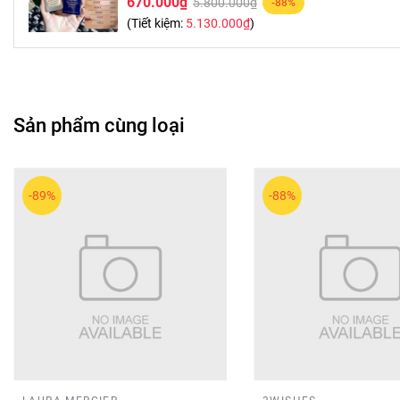
670.000₫
5.800.000₫
-88%
🧴 Thông tin thương hiệu
(Tiết kiệm:
5.130.000₫
)
ESTEE LAUDER là thương hiệu mỹ phẩm cao cấp hàng đầu, nổi
toàn cầu. Dòng Double Wear được xem như lựa chọn quen thu
💖 ESTEE LAUDER Double Wear 30ml – lựa chọn phù hợp cho lớ
Sản phẩm cùng loại
-89%
-88%