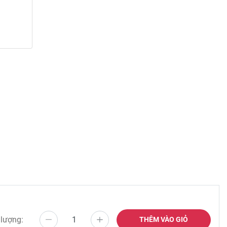
 lượng:
THÊM VÀO GIỎ