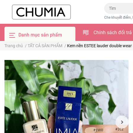
Che khuyết điểm, 
Chính sách đổi trả
Danh mục sản phẩm
Trang chủ
/
TẤT CẢ SẢN PHẨM
/
Kem nền ESTEE lauder double wear 