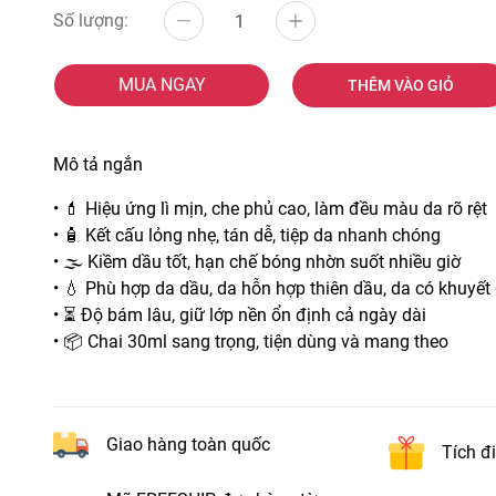
Số lượng:
MUA NGAY
THÊM VÀO GIỎ
Mô tả ngắn
• 💄 Hiệu ứng lì mịn, che phủ cao, làm đều màu da rõ rệt
• 🧴 Kết cấu lỏng nhẹ, tán dễ, tiệp da nhanh chóng
• 🌫️ Kiềm dầu tốt, hạn chế bóng nhờn suốt nhiều giờ
• 💧 Phù hợp da dầu, da hỗn hợp thiên dầu, da có khuyết
• ⏳ Độ bám lâu, giữ lớp nền ổn định cả ngày dài
• 📦 Chai 30ml sang trọng, tiện dùng và mang theo
Giao hàng toàn quốc
Tích đ