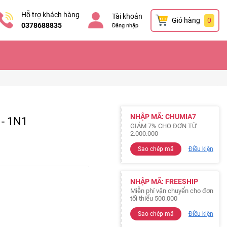
Hỗ trợ khách hàng
Tài khoản
Giỏ hàng
0
0378688835
Đăng nhập
NHẬP MÃ: CHUMIA7
 - 1N1
GIẢM 7% CHO ĐƠN TỪ
2.000.000
Sao chép mã
Điều kiện
NHẬP MÃ: FREESHIP
Miễn phí vận chuyển cho đơn
tối thiểu 500.000
Sao chép mã
Điều kiện