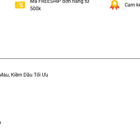
Mã FREESHIP đơn hàng từ
Cam kế
500k
Màu, Kiềm Dầu Tối Ưu
m