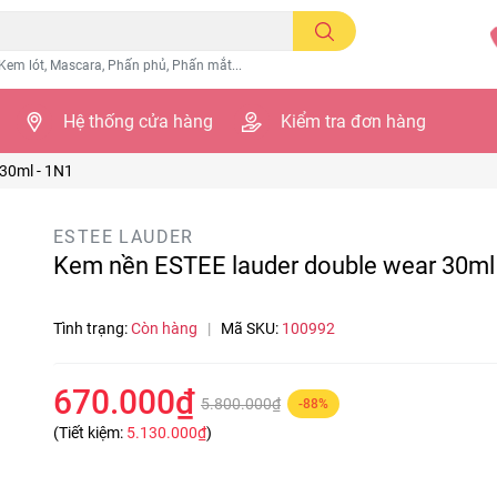
Kem lót, Mascara, Phấn phủ, Phấn mắt...
Hệ thống cửa hàng
Kiểm tra đơn hàng
30ml - 1N1
ESTEE LAUDER
Kem nền ESTEE lauder double wear 30ml
Tình trạng:
Còn hàng
|
Mã SKU:
100992
670.000₫
5.800.000₫
-88%
(Tiết kiệm:
5.130.000₫
)