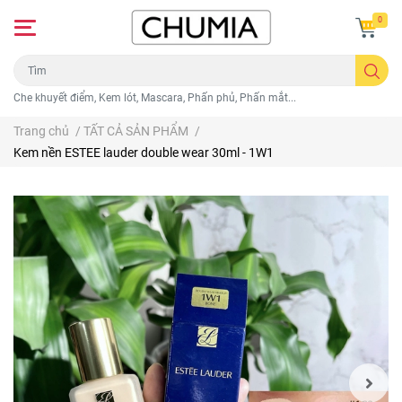
0
Che khuyết điểm, Kem lót, Mascara, Phấn phủ, Phấn mắt...
Trang chủ
/
TẤT CẢ SẢN PHẨM
/
Kem nền ESTEE lauder double wear 30ml - 1W1