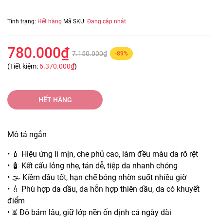
Tình trạng:
Hết hàng
Mã SKU:
Đang cập nhật
780.000₫
7.150.000₫
-89%
(Tiết kiệm:
6.370.000₫
)
HẾT HÀNG
Mô tả ngắn
• 💄 Hiệu ứng lì mịn, che phủ cao, làm đều màu da rõ rệt
• 🧴 Kết cấu lỏng nhẹ, tán dễ, tiệp da nhanh chóng
• 🌫️ Kiềm dầu tốt, hạn chế bóng nhờn suốt nhiều giờ
• 💧 Phù hợp da dầu, da hỗn hợp thiên dầu, da có khuyết
điểm
• ⏳ Độ bám lâu, giữ lớp nền ổn định cả ngày dài