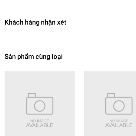
• Giúp làm đều màu da và che bớt khuyết điểm.
• Kiểm soát lượng dầu thừa trên bề mặt da.
• Giữ lớp nền ổn định, hạn chế trôi và lem khi vận động.
Khách hàng nhận xét
• Tạo hiệu ứng gương mặt gọn gàng, sắc nét hơn.
• Phù hợp cho makeup hằng ngày hoặc các dịp cần lớp
nền lâu trôi.
🖌️ Hướng dẫn sử dụng
Sản phẩm cùng loại
• Làm sạch và dưỡng ẩm da trước khi dùng.
• Lấy lượng sản phẩm vừa đủ ra mu bàn tay.
• Dùng mút, cọ hoặc đầu ngón tay tán đều trên da.
• Tán theo từng vùng nhỏ để lớp nền tiệp và mịn hơn.
• Có thể phủ thêm phấn nếu muốn tăng độ lì.
🎀 Đối tượng phù hợp
• Phù hợp da dầu, da hỗn hợp thiên dầu, da có nhiều
khuyết điểm.
• Phù hợp với ai cần lớp nền bền màu, lâu trôi trong thời
gian dài.