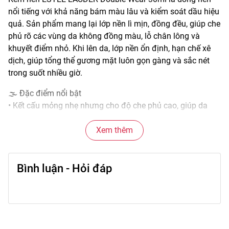
nổi tiếng với khả năng bám màu lâu và kiểm soát dầu hiệu
quả. Sản phẩm mang lại lớp nền lì mịn, đồng đều, giúp che
phủ rõ các vùng da không đồng màu, lỗ chân lông và
khuyết điểm nhỏ. Khi lên da, lớp nền ổn định, hạn chế xê
dịch, giúp tổng thể gương mặt luôn gọn gàng và sắc nét
trong suốt nhiều giờ.
🌫️ Đặc điểm nổi bật
• Kết cấu mỏng nhẹ nhưng cho độ che phủ cao, giúp da
đều màu rõ ràng.
• Hiệu ứng lì mịn, giúp da trông khô thoáng, hạn chế bóng
Xem thêm
dầu.
• Không dễ bị xuống tông sau thời gian dài sử dụng.
Bình luận - Hỏi đáp
• Dễ kiểm soát lượng lấy, có thể điều chỉnh độ che phủ theo
nhu cầu.
• Phù hợp sử dụng trong nhiều điều kiện thời tiết và hoạt
động kéo dài.
🎨 Công dụng chính