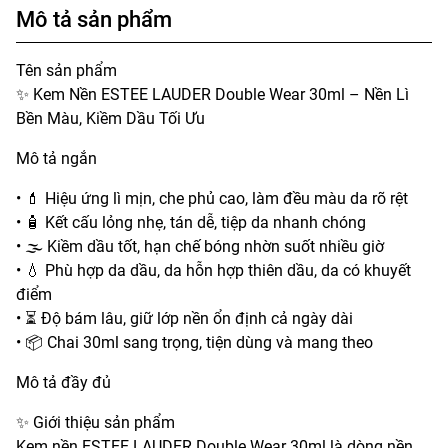
Mô tả sản phẩm
Tên sản phẩm
✨ Kem Nền ESTEE LAUDER Double Wear 30ml – Nền Lì
Bền Màu, Kiềm Dầu Tối Ưu
Mô tả ngắn
• 💄 Hiệu ứng lì mịn, che phủ cao, làm đều màu da rõ rệt
• 🧴 Kết cấu lỏng nhẹ, tán dễ, tiệp da nhanh chóng
• 🌫️ Kiềm dầu tốt, hạn chế bóng nhờn suốt nhiều giờ
• 💧 Phù hợp da dầu, da hỗn hợp thiên dầu, da có khuyết
điểm
• ⏳ Độ bám lâu, giữ lớp nền ổn định cả ngày dài
• 📦 Chai 30ml sang trọng, tiện dùng và mang theo
Mô tả đầy đủ
✨ Giới thiệu sản phẩm
Kem nền ESTEE LAUDER Double Wear 30ml là dòng nền