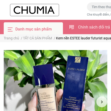
Che khuyết điểm, 
Chính sách đổi trả
Danh mục sản phẩm
Trang chủ
/
TẤT CẢ SẢN PHẨM
/
Kem nền ESTEE lauder futurist aqua 