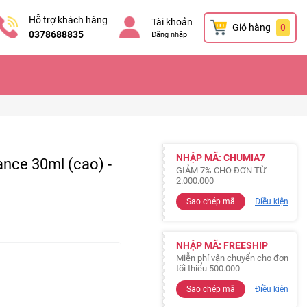
Hỗ trợ khách hàng
Tài khoản
Giỏ hàng
0
0378688835
Đăng nhập
NHẬP MÃ: CHUMIA7
ance 30ml (cao) -
GIẢM 7% CHO ĐƠN TỪ
2.000.000
Sao chép mã
Điều kiện
NHẬP MÃ: FREESHIP
Miễn phí vận chuyển cho đơn
tối thiểu 500.000
Sao chép mã
Điều kiện