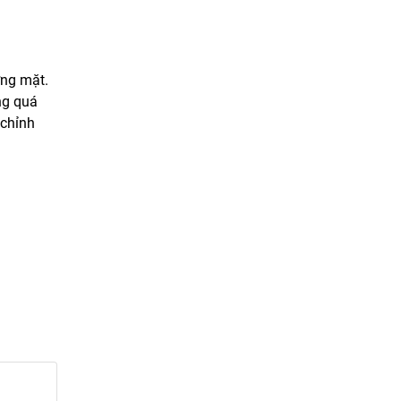
ơng mặt.
ng quá
 chỉnh