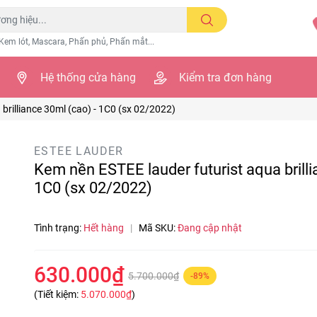
Kem lót, Mascara, Phấn phủ, Phấn mắt...
Hệ thống cửa hàng
Kiểm tra đơn hàng
brilliance 30ml (cao) - 1C0 (sx 02/2022)
ESTEE LAUDER
Kem nền ESTEE lauder futurist aqua brilli
1C0 (sx 02/2022)
Tình trạng:
Hết hàng
|
Mã SKU:
Đang cập nhật
630.000₫
5.700.000₫
-89%
(Tiết kiệm:
5.070.000₫
)