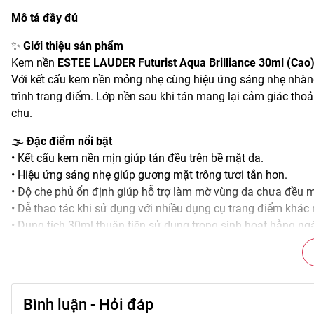
Mô tả đầy đủ
✨
Giới thiệu sản phẩm
Kem nền
ESTEE LAUDER Futurist Aqua Brilliance 30ml (Cao
Với kết cấu kem nền mỏng nhẹ cùng hiệu ứng sáng nhẹ nhàng
trình trang điểm. Lớp nền sau khi tán mang lại cảm giác th
chu.
🌫️
Đặc điểm nổi bật
• Kết cấu kem nền mịn giúp tán đều trên bề mặt da.
• Hiệu ứng sáng nhẹ giúp gương mặt trông tươi tắn hơn.
• Độ che phủ ổn định giúp hỗ trợ làm mờ vùng da chưa đều 
• Dễ thao tác khi sử dụng với nhiều dụng cụ trang điểm khác
• Dung tích 30ml thuận tiện sử dụng trong sinh hoạt hằng ng
🎨
Công dụng chính
• Tạo lớp nền mịn giúp bề mặt da trông đều màu.
• Hỗ trợ làm mờ vùng da chưa đều màu trên gương mặt.
Bình luận - Hỏi đáp
• Mang lại hiệu ứng sáng nhẹ giúp lớp trang điểm tươi tắn hơ