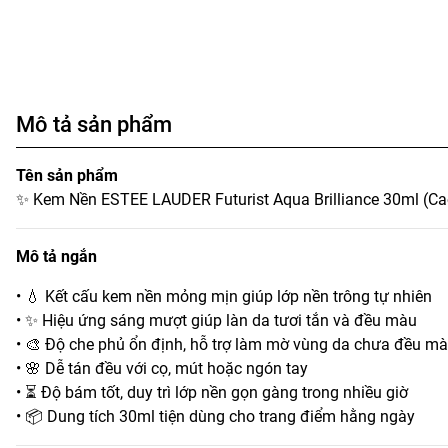
Mô tả sản phẩm
Tên sản phẩm
✨ Kem Nền ESTEE LAUDER Futurist Aqua Brilliance 30ml (C
Mô tả ngắn
• 💧 Kết cấu kem nền mỏng mịn giúp lớp nền trông tự nhiên
• ✨ Hiệu ứng sáng mượt giúp làn da tươi tắn và đều màu
• 🎨 Độ che phủ ổn định, hỗ trợ làm mờ vùng da chưa đều m
• 🌸 Dễ tán đều với cọ, mút hoặc ngón tay
• ⏳ Độ bám tốt, duy trì lớp nền gọn gàng trong nhiều giờ
• 📦 Dung tích 30ml tiện dùng cho trang điểm hằng ngày