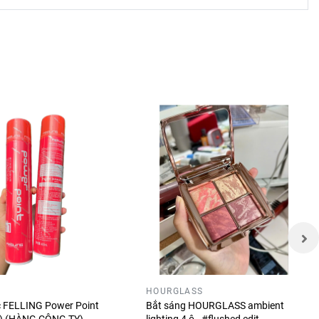
 trường.
 cách
hòa, giúp
HOURGLASS
óc FELLING Power Point
Bắt sáng HOURGLASS ambient