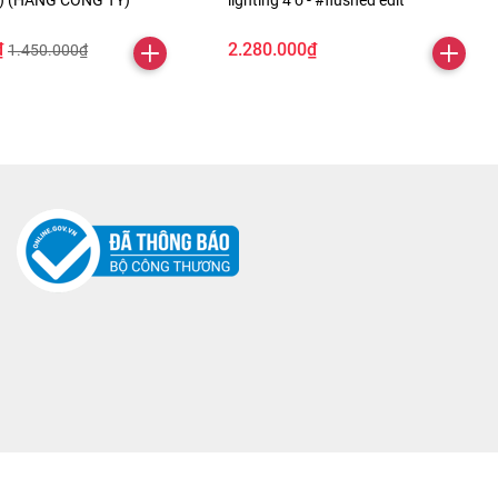
ỏ) (HÀNG CÔNG TY)
lighting 4 ô - #flushed edit
₫
2.280.000₫
1.450.000₫