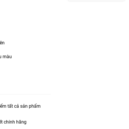
iên
u
ều màu
iểm tất cả sản phẩm
t chính hãng