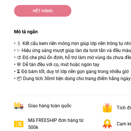
HẾT HÀNG
Mô tả ngắn
• 💧 Kết cấu kem nền mỏng mịn giúp lớp nền trông tự nh
• ✨ Hiệu ứng sáng mượt giúp làn da tươi tắn và đều mà
• 🎨 Độ che phủ ổn định, hỗ trợ làm mờ vùng da chưa đ
• 🌸 Dễ tán đều với cọ, mút hoặc ngón tay
• ⏳ Độ bám tốt, duy trì lớp nền gọn gàng trong nhiều giờ
• 📦 Dung tích 30ml tiện dùng cho trang điểm hằng ngày
Giao hàng toàn quốc
Tích đ
Mã FREESHIP đơn hàng từ
Cam kế
500k