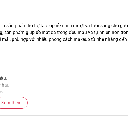
)
là sản phẩm hỗ trợ tạo lớp nền mịn mượt và tươi sáng cho gư
, sản phẩm giúp bề mặt da trông đều màu và tự nhiên hơn tro
oải mái, phù hợp với nhiều phong cách makeup từ nhẹ nhàng đến
màu.
 nhau.
ày.
Xem thêm
n.