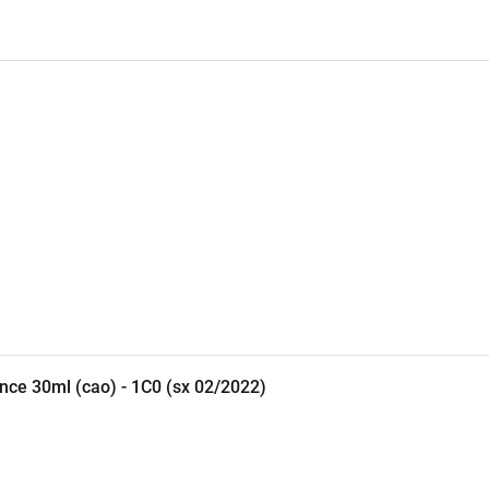
ặt.
chỉnh chu.
i bật.
ance 30ml (cao) - 1C0 (sx 02/2022)