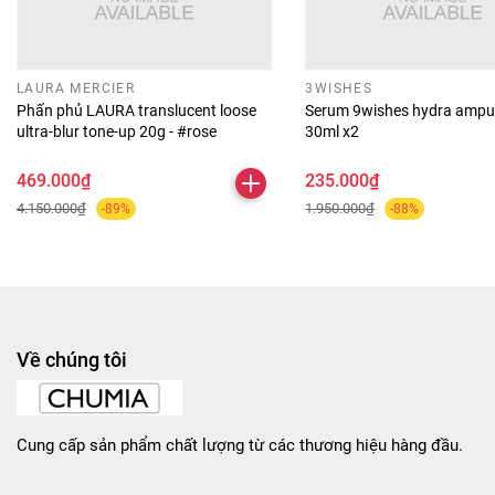
• Dặm nhẹ khi cần trong ngày để giữ lớp nền tươi mới.
🎀 Đối tượng phù hợp
• Phù hợp da thường, da hỗn hợp và da khô cần nền mềm
LAURA MERCIER
3WISHES
Phấn phủ LAURA translucent loose
Serum 9wishes hydra ampu
mịn.
ultra-blur tone-up 20g - #rose
30ml x2
• Người yêu thích hiệu ứng lớp nền tự nhiên, tươi sáng.
• Thích hợp dùng hằng ngày và phối nhiều phong cách
469.000₫
235.000₫
makeup.
4.150.000₫
1.950.000₫
-89%
-88%
🌟 Ưu điểm nổi bật
• Kết cấu nhẹ, dễ tán trên da, không gây bí hay cakey.
• Hiệu ứng “HD skin” mịn mềm, giúp da trông đều và khỏe.
• Độ bám tốt, nền ổn định lâu.
• Phối hợp dễ với các bước makeup khác.
Về chúng tôi
🧴 Thông tin thương hiệu
MAKE UP FOR EVER là thương hiệu trang điểm chuyên
nghiệp được tin dùng bởi nhiều chuyên gia makeup. Các
Cung cấp sản phẩm chất lượng từ các thương hiệu hàng đầu.
sản phẩm luôn nhấn mạnh hiệu quả trong ứng dụng thực
tế, hiệu chỉnh màu và độ bền trong mọi điều kiện.