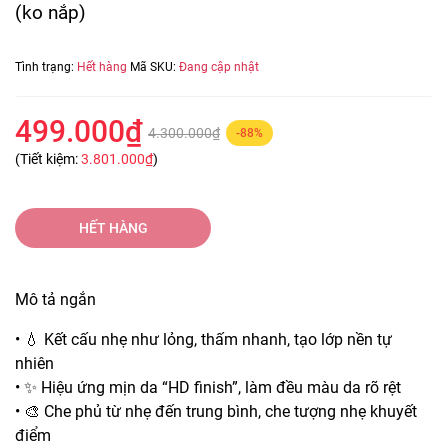
(ko nắp)
Tình trạng:
Hết hàng
Mã SKU:
Đang cập nhật
499.000₫
4.300.000₫
-88%
(Tiết kiệm:
3.801.000₫
)
HẾT HÀNG
Mô tả ngắn
• 💧 Kết cấu nhẹ như lỏng, thấm nhanh, tạo lớp nền tự
nhiên
• ✨ Hiệu ứng mịn da “HD finish”, làm đều màu da rõ rệt
• 🎨 Che phủ từ nhẹ đến trung bình, che tượng nhẹ khuyết
điểm