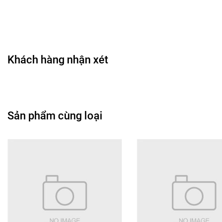
phủ để tăng độ bền.
🎨 Công dụng chính
• Làm đều màu da và che phủ nhẹ khuyết điểm như vùng
xỉn màu, tone không đều.
Khách hàng nhận xét
• Tạo hiệu ứng da mịn màng, tự nhiên và mềm mại.
• Giữ lớp nền ổn định, hạn chế trôi khi di chuyển hằng
ngày.
• Phù hợp dùng khi đi làm, đi học hoặc các buổi chụp ảnh
Sản phẩm cùng loại
mỗi ngày.
• Hỗ trợ makeup nền mịn mà vẫn giữ làn da trông tươi
khỏe.
🖌️ Hướng dẫn sử dụng
• Lắc nhẹ trước khi dùng để công thức hòa đều.
• Lấy lượng kem vừa đủ ra tay, mút trang điểm, hoặc cọ.
• Tán đều từ trung tâm gương mặt ra ngoài theo chuyển
động tròn.
• Phủ thêm phấn nếu muốn lớp nền lì và bám lâu hơn.