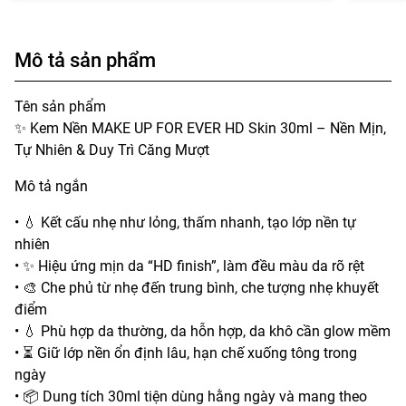
Mô tả sản phẩm
Tên sản phẩm
✨ Kem Nền MAKE UP FOR EVER HD Skin 30ml – Nền Mịn,
Tự Nhiên & Duy Trì Căng Mượt
Mô tả ngắn
• 💧 Kết cấu nhẹ như lỏng, thấm nhanh, tạo lớp nền tự
nhiên
• ✨ Hiệu ứng mịn da “HD finish”, làm đều màu da rõ rệt
• 🎨 Che phủ từ nhẹ đến trung bình, che tượng nhẹ khuyết
điểm
• 💧 Phù hợp da thường, da hỗn hợp, da khô cần glow mềm
• ⏳ Giữ lớp nền ổn định lâu, hạn chế xuống tông trong
ngày
• 📦 Dung tích 30ml tiện dùng hằng ngày và mang theo